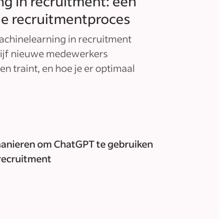
g in recruitment: een
 je recruitmentproces
achinelearning in recruitment
drijf nieuwe medewerkers
n traint, en hoe je er optimaal
anieren om ChatGPT te gebruiken
 recruitment