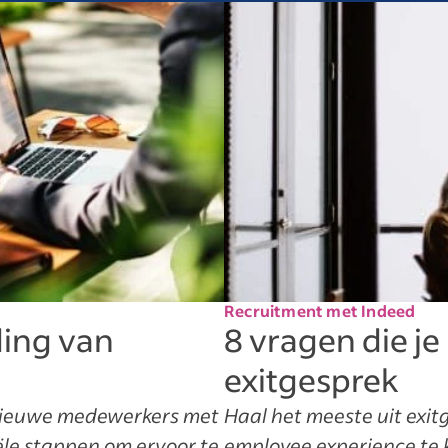
Recruitment met Indeed
ding van
8 vragen die je
exitgesprek
 nieuwe medewerkers met
Haal het meeste uit exitg
ële stappen om ervoor te
employee experience te k