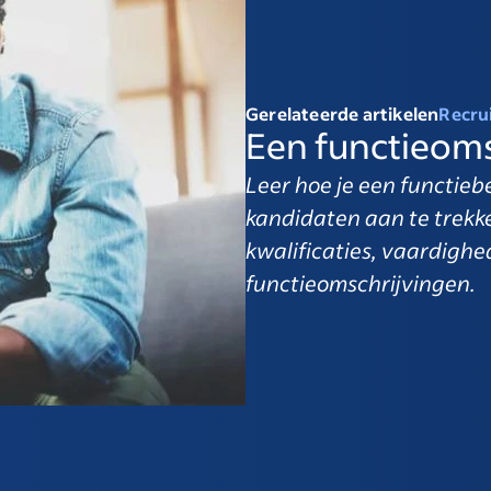
Gerelateerde artikelen
Recru
Een functieoms
Leer hoe je een functieb
kandidaten aan te trekke
kwalificaties, vaardigh
functieomschrijvingen.