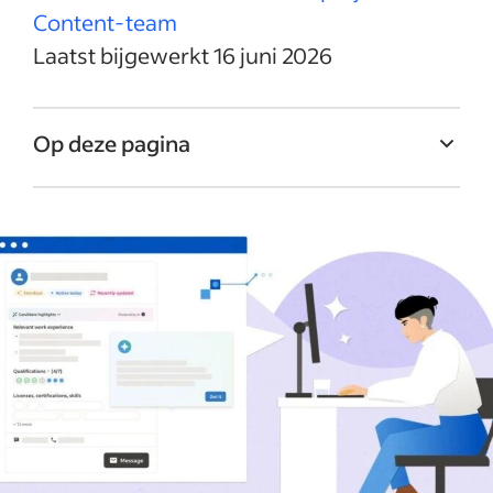
Content-team
Laatst bijgewerkt 16 juni 2026
Op deze pagina
Hoe Indeed AI-recruitmenttools op
verantwoorde wijze gebruikt
Principes van Indeed voor verantwoorde AI
Welke tools en functies van Indeed maken
gebruik van AI?
Indeed Talent Scout
AI Job Description Generator
AI-functies van Smart Sourcing
Op vacature gematchte kandidaten