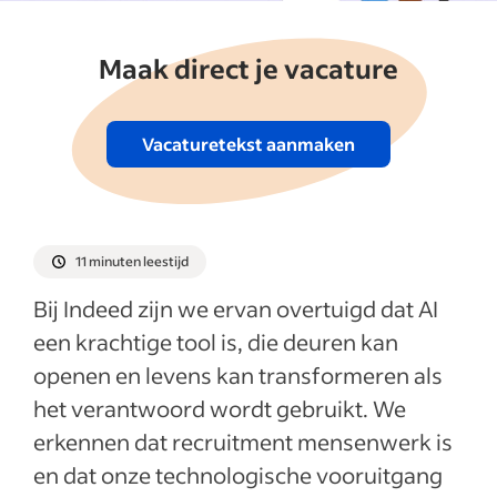
Sourcing Assistant
Maak direct je vacature
Door AI gegenereerde berichten
Tot slot
Vacaturetekst aanmaken
Meer weergeven
11 minuten leestijd
Bij Indeed zijn we ervan overtuigd dat AI
een krachtige tool is, die deuren kan
openen en levens kan transformeren als
het verantwoord wordt gebruikt. We
erkennen dat recruitment mensenwerk is
en dat onze technologische vooruitgang