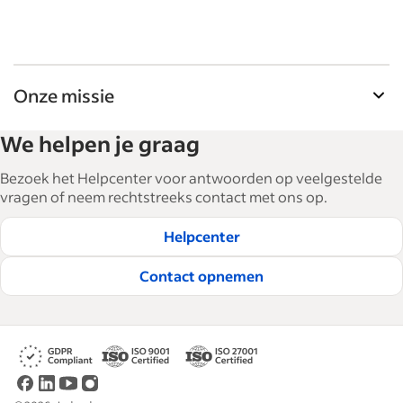
Onze missie
De tools voor werkgevers van Indeed helpen
We helpen je graag
bedrijven bij het uitbreiden en managen van hun
personeel. Met meer dan 15.000 artikelen in 6
Bezoek het Helpcenter voor antwoorden op veelgestelde
talen bieden we tactisch advies, tips en best
vragen of neem rechtstreeks contact met ons op.
practices om bedrijven te helpen de beste
Helpcenter
medewerkers te werven en te behouden.
Lees onze redactionele richtlijnen
Contact opnemen