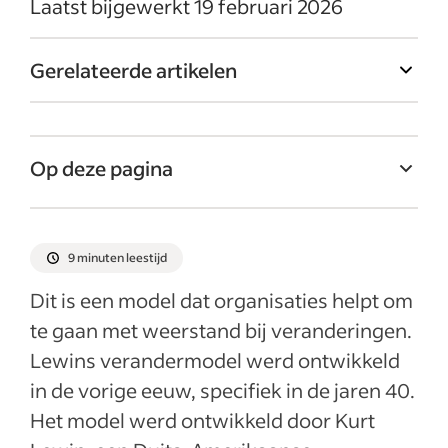
Laatst bijgewerkt 19 februari 2026
Gerelateerde artikelen
Op deze pagina
Wat is het uitgangspunt van het Lewin-
verandermodel?
9 minuten leestijd
Wanneer gebruik je Lewins model?
Dit is een model dat organisaties helpt om
Lewins verandermodel: drie fasen
te gaan met weerstand bij veranderingen.
Nadelen Lewin verandermodel
Lewins verandermodel werd ontwikkeld
Voordelen Lewin verandermodel
in de vorige eeuw, specifiek in de jaren 40.
Het model werd ontwikkeld door Kurt
Recente artikelen