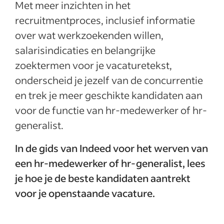
Met meer inzichten in het
Waar vind je een hr-medewerker/hr-
recruitmentproces, inclusief informatie
generalist?
over wat werkzoekenden willen,
Belangrijkste vaardigheden voor een hr-
salarisindicaties en belangrijke
medewerker/hr-generalist
zoektermen voor je vacaturetekst,
Een vacaturetekst schrijven voor een hr-
onderscheid je jezelf van de concurrentie
medewerker/hr-generalist
en trek je meer geschikte kandidaten aan
Kandidaten interviewen voor de functie
voor de functie van hr-medewerker of hr-
van hr-medewerker/hr-generalist
generalist.
Bekijk hier hoe je werft voor verschillende
functies
In de gids van Indeed voor het werven van
een hr-medewerker of hr-generalist, lees
Meer weergeven
je hoe je de beste kandidaten aantrekt
voor je openstaande vacature.