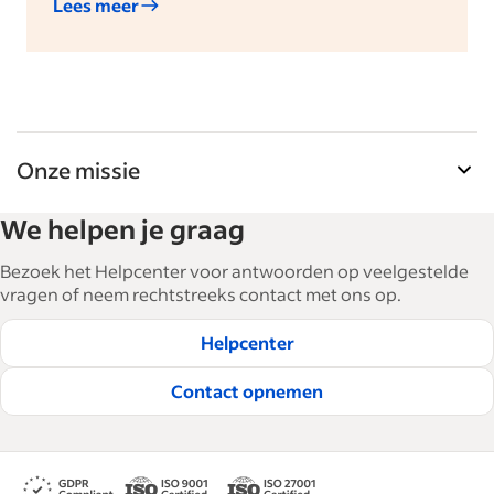
Lees meer
Onze missie
De tools voor werkgevers van Indeed helpen
We helpen je graag
bedrijven bij het uitbreiden en managen van hun
personeel. Met meer dan 15.000 artikelen in 6
Bezoek het Helpcenter voor antwoorden op veelgestelde
talen bieden we tactisch advies, tips en best
vragen of neem rechtstreeks contact met ons op.
practices om bedrijven te helpen de beste
Helpcenter
medewerkers te werven en te behouden.
Lees onze redactionele richtlijnen
Contact opnemen