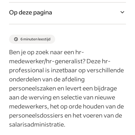
Op deze pagina
Wat zijn de wervingskosten voor Human
Resources Medewerker (m/v)?
6 minuten leestijd
Wat doet een hr-medewerker/hr-
Ben je op zoek naar een hr-
generalist?
medewerker/hr-generalist? Deze hr-
Waarom zou je een hr-medewerker/hr-
professional is inzetbaar op verschillende
generalist aannemen?
onderdelen van de afdeling
Wat zijn de belangrijkste bijdragen van een
personeelszaken en levert een bijdrage
hr-medewerker/hr-generalist:
aan de werving en selectie van nieuwe
Wat zijn je recruitmentbehoeften voor een
medewerkers, het op orde houden van de
hr-medewerker/hr-generalist?
personeelsdossiers en het voeren van de
Welke verschillende soorten hr-
salarisadministratie.
medewerkers/hr-generalisten zijn er?