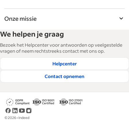
Onze missie
De tools voor werkgevers van Indeed helpen
We helpen je graag
bedrijven bij het uitbreiden en managen van hun
personeel. Met meer dan 15.000 artikelen in 6
Bezoek het Helpcenter voor antwoorden op veelgestelde
talen bieden we tactisch advies, tips en best
vragen of neem rechtstreeks contact met ons op.
practices om bedrijven te helpen de beste
Helpcenter
medewerkers te werven en te behouden.
Lees onze redactionele richtlijnen
Contact opnemen
©
2026
•
Indeed