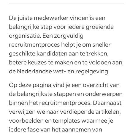
Wanneer is het tijd om een nieuwe
medewerker aan te nemen?
De juiste medewerker vinden is een
Bekijk wervingstips per functietitel
belangrijke stap voor iedere groeiende
organisatie. Een zorgvuldig
Medewerkers aannemen in 7 stappen
recruitmentproces helpt je om sneller
Wettelijke verplichtingen bij het aannemen
geschikte kandidaten aan te trekken,
van personeel
betere keuzes te maken en te voldoen aan
Blijf je recruitmentproces verbeteren
de Nederlandse wet- en regelgeving.
Meer weten over medewerkers aannemen?
Op deze pagina vind je een overzicht van
Meer weergeven
de belangrijkste stappen en onderwerpen
binnen het recruitmentproces. Daarnaast
verwijzen we naar verdiepende artikelen,
voorbeelden en templates waarmee je
iedere fase van het aannemen van