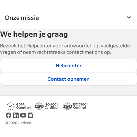
Onze missie
De tools voor werkgevers van Indeed helpen
We helpen je graag
bedrijven bij het uitbreiden en managen van hun
personeel. Met meer dan 15.000 artikelen in 6
Bezoek het Helpcenter voor antwoorden op veelgestelde
talen bieden we tactisch advies, tips en best
vragen of neem rechtstreeks contact met ons op.
practices om bedrijven te helpen de beste
Helpcenter
medewerkers te werven en te behouden.
Lees onze redactionele richtlijnen
Contact opnemen
©
2026
•
Indeed