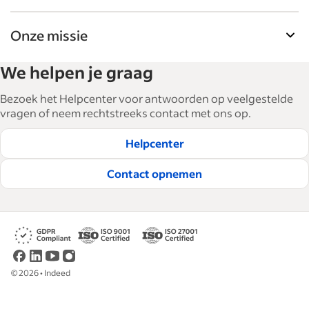
Onze missie
De tools voor werkgevers van Indeed helpen
We helpen je graag
bedrijven bij het uitbreiden en managen van hun
personeel. Met meer dan 15.000 artikelen in 6
Bezoek het Helpcenter voor antwoorden op veelgestelde
talen bieden we tactisch advies, tips en best
vragen of neem rechtstreeks contact met ons op.
practices om bedrijven te helpen de beste
Helpcenter
medewerkers te werven en te behouden.
Lees onze redactionele richtlijnen
Contact opnemen
©
2026
•
Indeed