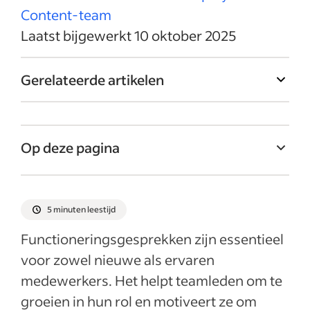
Content-team
Laatst bijgewerkt 10 oktober 2025
Gerelateerde artikelen
Op deze pagina
Wat is een
functioneringsgesprekformulier?
5 minuten leestijd
Onderdelen op een
Functioneringsgesprekken zijn essentieel
functioneringsgesprekformulier
voor zowel nieuwe als ervaren
Waarom zou je een formulier gebruiken?
medewerkers. Het helpt teamleden om te
Recente artikelen
groeien in hun rol en motiveert ze om