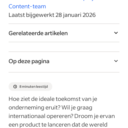
Content-team
Laatst bijgewerkt 28 januari 2026
Gerelateerde artikelen
Op deze pagina
Wat zijn langetermijndoelen?
Kortetermijndoelen versus
8 minuten leestijd
langetermijndoelen
Hoe ziet de ideale toekomst van je
Waarom langetermijndoelen belangrijk zijn
onderneming eruit? Wil je graag
In 4 stappen een langetermijndoel
internationaal opereren? Droom je ervan
opstellen
een product te lanceren dat de wereld