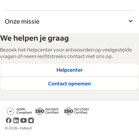
Onze missie
De tools voor werkgevers van Indeed helpen
We helpen je graag
bedrijven bij het uitbreiden en managen van hun
personeel. Met meer dan 15.000 artikelen in 6
Bezoek het Helpcenter voor antwoorden op veelgestelde
talen bieden we tactisch advies, tips en best
vragen of neem rechtstreeks contact met ons op.
practices om bedrijven te helpen de beste
Helpcenter
medewerkers te werven en te behouden.
Lees onze redactionele richtlijnen
Contact opnemen
©
2026
•
Indeed