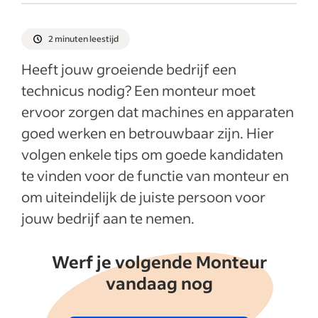
Wat zijn de wervingskosten voor Monteur
(m/v)?
2 minuten leestijd
Taken en verantwoordelijkheden van een
Heeft jouw groeiende bedrijf een
monteur
technicus nodig? Een monteur moet
Belangrijke vaardigheden van een monteur
ervoor zorgen dat machines en apparaten
Een vacaturetekst schrijven voor de
goed werken en betrouwbaar zijn. Hier
functie van monteur
volgen enkele tips om goede kandidaten
Sollicitatiegesprekken voeren voor de
te vinden voor de functie van monteur en
functie van monteur
om uiteindelijk de juiste persoon voor
Bekijk hier hoe je werft voor verschillende
jouw bedrijf aan te nemen.
functies
Werf je volgende Monteur
Meer weergeven
vandaag nog