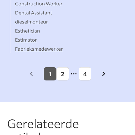
Construction Worker
Dental Assistant
dieselmonteur
Esthetician
Estimator
Fabrieksmedewerker
1
2
4
Previous
Next
page
page
Gerelateerde