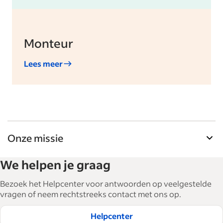
Monteur
Lees meer
Onze missie
De tools voor werkgevers van Indeed helpen
We helpen je graag
bedrijven bij het uitbreiden en managen van hun
personeel. Met meer dan 15.000 artikelen in 6
Bezoek het Helpcenter voor antwoorden op veelgestelde
talen bieden we tactisch advies, tips en best
vragen of neem rechtstreeks contact met ons op.
practices om bedrijven te helpen de beste
Helpcenter
medewerkers te werven en te behouden.