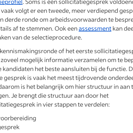
ieprofiel
. Soms is één sollicitatiegesprek voldoen
vaak volgt er een tweede, meer verdiepend gesp
en derde ronde om arbeidsvoorwaarden te bespr
tails af te stemmen. Ook een
assessment
kan dee
ken van de selectieprocedure.
 kennismakingsronde of het eerste sollicitatiege
e zoveel mogelijk informatie verzamelen om te be
 kandidaten het beste aansluiten bij de functie. D
e gesprek is vaak het meest tijdrovende onderdee
 daarom is het belangrijk om hier structuur in aan 
en. Je brengt die structuur aan door het
citatiegesprek in vier stappen te verdelen:
voorbereiding
gesprek