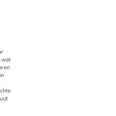
ar
n wat
ie en
en
echte
luut