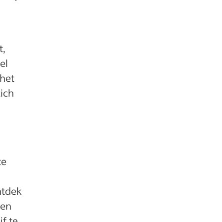
t,
el
 het
zich
te
ntdek
 en
f te