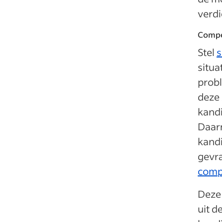
verdi
Compe
Stel
s
situa
prob
deze 
kandi
Daarn
kandi
gevra
comp
Deze
uit d