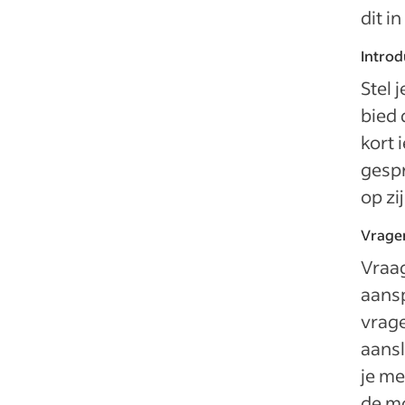
dit i
Introd
Stel 
bied 
kort 
gespr
op zi
Vragen
Vraag
aansp
vrage
aansl
je me
de mo