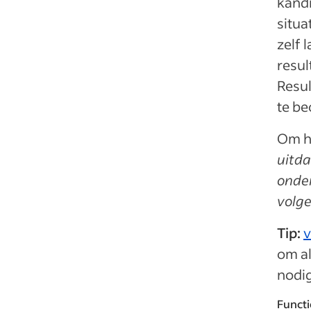
kandi
situa
zelf 
resul
Resul
te be
Om he
uitda
onder
volge
Tip:
v
om al
nodig
Functi