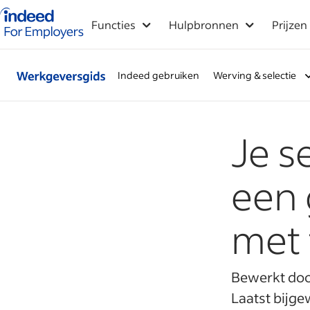
Startpagina van Indeed - Voor werkgevers
Functies
Hulpbronnen
Prijzen
Indeed gebruiken
Werving & selectie
Je s
een 
met 
Bewerkt do
Laatst bijge