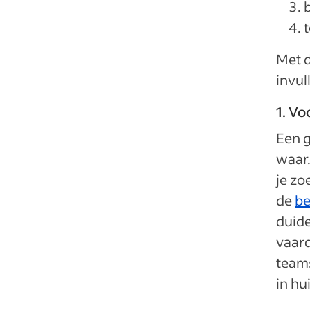
Met d
invul
1. Vo
Een g
waar.
je zo
de
be
duide
vaard
teams
in hu