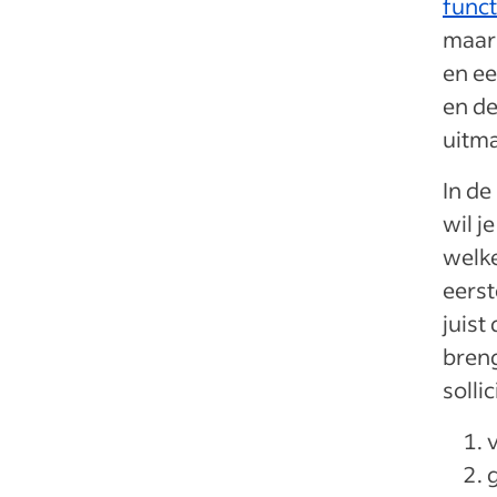
funct
maar 
en e
en de
uitma
In de
wil j
welke
eerst
juist
breng
solli