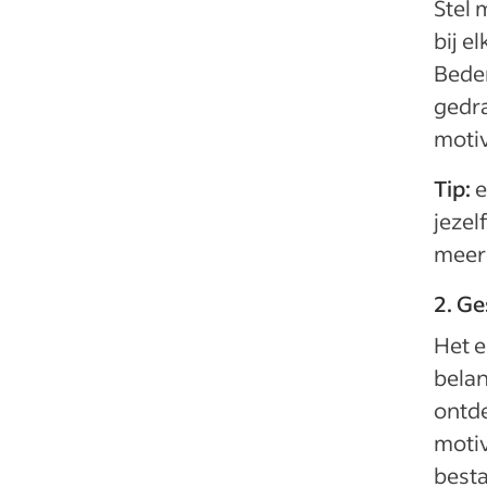
Stel 
bij e
Beden
gedra
motiv
Tip:
e
jezel
meer
2. G
Het e
belan
ontde
motiv
besta