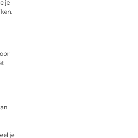
e je
jken.
voor
et
aan
eel je