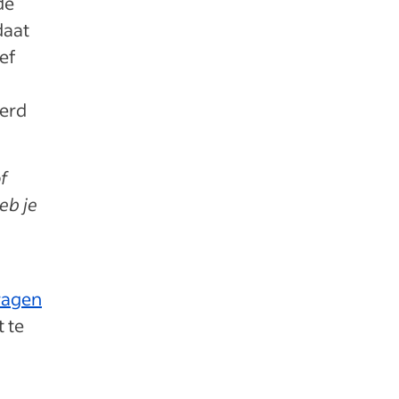
de
daat
ief
eerd
f
eb je
vragen
 te