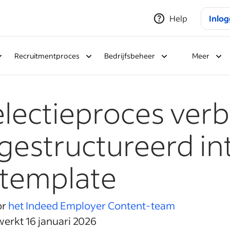
Help
Inlo
Recruitmentproces
Bedrijfsbeheer
Meer
electieproces ver
gestructureerd in
template
or
het Indeed Employer Content-team
werkt 16 januari 2026