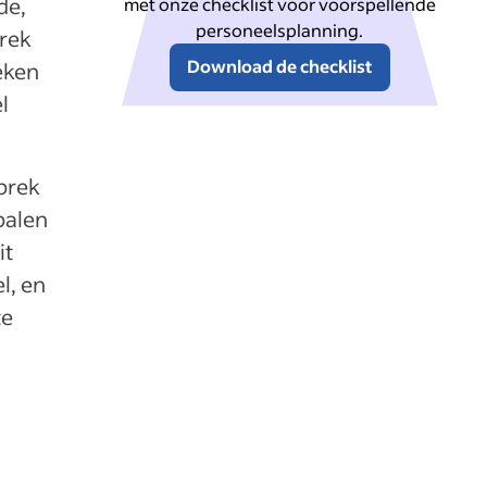
de,
met onze checklist voor voorspellende
personeelsplanning.
rek
Download de checklist
eken
l
sprek
palen
it
l, en
te