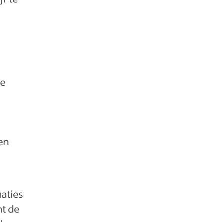
oe
en
aties
nt de