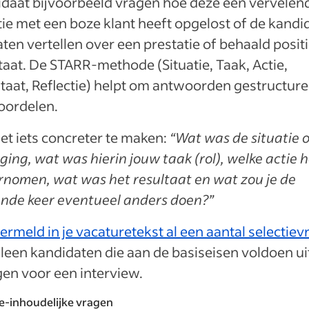
daat bijvoorbeeld vragen hoe deze een vervelen
tie met een boze klant heeft opgelost of de kandi
laten vertellen over een prestatie of behaald posit
taat. De STARR-methode (Situatie, Taak, Actie,
taat, Reflectie) helpt om antwoorden gestructur
oordelen.
t iets concreter te maken:
“Wat was de situatie o
ging, wat was hierin jouw taak (rol), welke actie h
nomen, wat was het resultaat en wat zou je de
nde keer eventueel anders doen?”
ermeld in je vacaturetekst al een aantal selectie
leen kandidaten die aan de basiseisen voldoen uit
en voor een interview.
e-inhoudelijke vragen