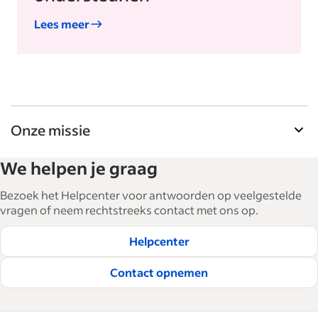
Lees meer
Onze missie
De tools voor werkgevers van Indeed helpen
We helpen je graag
bedrijven bij het uitbreiden en managen van hun
personeel. Met meer dan 15.000 artikelen in 6
Bezoek het Helpcenter voor antwoorden op veelgestelde
talen bieden we tactisch advies, tips en best
vragen of neem rechtstreeks contact met ons op.
practices om bedrijven te helpen de beste
Helpcenter
medewerkers te werven en te behouden.
Lees onze redactionele richtlijnen
Contact opnemen