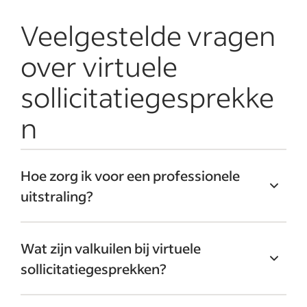
Veelgestelde vragen
over virtuele
sollicitatiegesprekke
n
Hoe zorg ik voor een professionele
uitstraling?
Zorg ervoor dat je, ook als je als recruiter
Wat zijn valkuilen bij virtuele
vanuit huis werkt, representatief gekleed
sollicitatiegesprekken?
bent zoals je ook zou doen bij een
interview op locatie. Kies daarnaast een
Videogesprekken verlopen minder