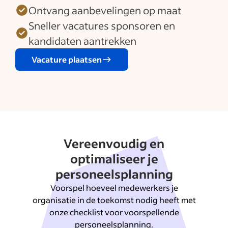
Sollicitatievragen bekijken per functie
Ontvang aanbevelingen op maat
Sneller vacatures sponsoren en
Meer weergeven
kandidaten aantrekken
Vacature plaatsen
Vereenvoudig en
optimaliseer je
personeelsplanning
Voorspel hoeveel medewerkers je
organisatie in de toekomst nodig heeft met
onze checklist voor voorspellende
personeelsplanning.