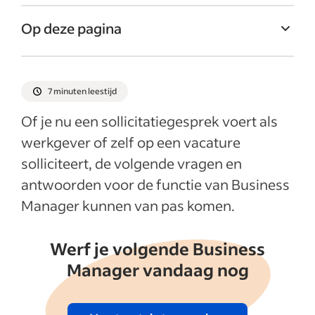
Op deze pagina
Kun je een voorbeeld geven van een
succesvolle strategische beslissing die je
7 minuten leestijd
hebt genomen en aangeven op welke
Of je nu een sollicitatiegesprek voert als
manier het bedrijf hier baat bij had?
werkgever of zelf op een vacature
Hoe zorg je ervoor dat een team effectief
solliciteert, de volgende vragen en
samenwerkt om bedrijfsdoelen te behalen?
antwoorden voor de functie van Business
Hoe blijf je op de hoogte van markttrends
Manager kunnen van pas komen.
en concurrentieontwikkelingen?
Hoe ga je om met conflicten binnen een
Werf je volgende Business
team en hoe zorg je voor een positieve
Manager vandaag nog
werksfeer?
Welke KPI's gebruik je om