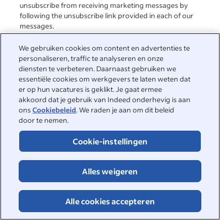
unsubscribe from receiving marketing messages by
following the unsubscribe link provided in each of our
messages.
I agree to receive marketing emails from Indeed
We gebruiken cookies om content en advertenties te
about its services.
personaliseren, traffic te analyseren en onze
diensten te verbeteren. Daarnaast gebruiken we
essentiële cookies om werkgevers te laten weten dat
er op hun vacatures is geklikt. Je gaat ermee
akkoord dat je gebruik van Indeed onderhevig is aan
Versturen
ons
Cookiebeleid
. We raden je aan om dit beleid
door te nemen.
Cookie-instellingen
Gerelateerde
Alles weigeren
artikelen
Alle cookies accepteren