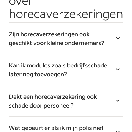
over
horecaverzekeringen
Zijn horecaverzekeringen ook
geschikt voor kleine ondernemers?
Ja, ook voor kleine cafés, bakkerijen of
Kan ik modules zoals bedrijfsschade
foodtrucks is een horecaverzekering
later nog toevoegen?
belangrijk. Juist bij kleinere bedrijven kan
één incident al een groot financieel risico
Ja, veel verzekeraars bieden de
vormen.
Dekt een horecaverzekering ook
mogelijkheid om de polis tussentijds uit te
schade door personeel?
breiden. Dit is handig wanneer je bedrijf
groeit of verandert, bijvoorbeeld door
Ja, vaak wel. Als personeel bijvoorbeeld
uitbreiding van
personeel
of diensten.
Wat gebeurt er als ik mijn polis niet
onbedoeld schade veroorzaakt aan