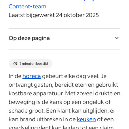
Content-team
Laatst bijgewerkt 24 oktober 2025
Op deze pagina
Wat is een horecaverzekering?
Hoe werkt een horecaverzekering?
7 minuten leestijd
Voor wie is een horecaverzekering
In de
horeca
gebeurt elke dag veel. Je
onmisbaar?
ontvangt gasten, bereidt eten en gebruikt
Belangrijkste dekkingen binnen een
kostbare apparatuur. Met zoveel drukte en
horecaverzekering
beweging is de kans op een ongeluk of
Waarom horecaverzekering essentieel is
schade groot. Een klant kan uitglijden, er
kan brand uitbreken in de
Veelgemaakte fouten bij
keuken
of een
horecaverzekeringen
voedselincident kan leiden tot een claim.