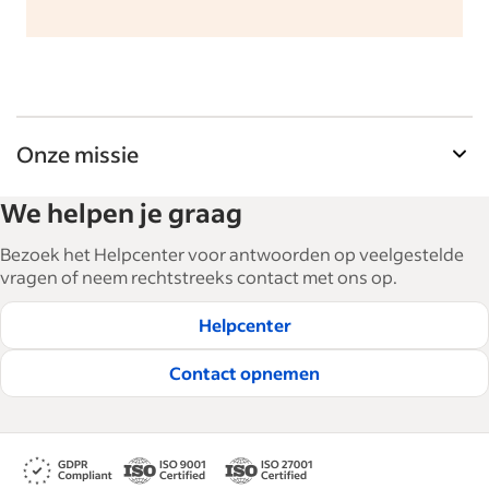
Onze missie
De tools voor werkgevers van Indeed helpen
We helpen je graag
bedrijven bij het uitbreiden en managen van hun
personeel. Met meer dan 15.000 artikelen in 6
Bezoek het Helpcenter voor antwoorden op veelgestelde
talen bieden we tactisch advies, tips en best
vragen of neem rechtstreeks contact met ons op.
practices om bedrijven te helpen de beste
Helpcenter
medewerkers te werven en te behouden.
Lees onze redactionele richtlijnen
Contact opnemen