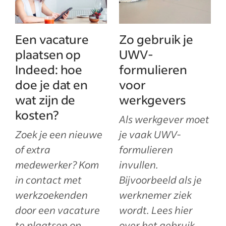
Een vacature
Zo gebruik je
plaatsen op
UWV-
Indeed: hoe
formulieren
doe je dat en
voor
wat zijn de
werkgevers
kosten?
Als werkgever moet
Zoek je een nieuwe
je vaak UWV-
of extra
formulieren
medewerker? Kom
invullen.
in contact met
Bijvoorbeeld als je
werkzoekenden
werknemer ziek
door een vacature
wordt. Lees hier
te plaatsen op
over het gebruik