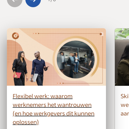
Flexibel werk: waarom
Ski
werknemers het wantrouwen
we
(en hoe werkgevers dit kunnen
aa
oplossen)