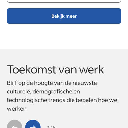
Bekijk meer
Toekomst van werk
This is a carousel with 6 slides. Use arrow keys to navigate
Blijf op de hoogte van de nieuwste
culturele, demografische en
technologische trends die bepalen hoe we
werken
1
/
6