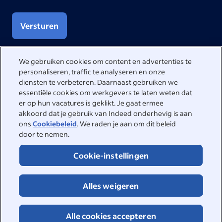
Versturen
We gebruiken cookies om content en advertenties te
personaliseren, traffic te analyseren en onze
We helpen je graag
diensten te verbeteren. Daarnaast gebruiken we
essentiële cookies om werkgevers te laten weten dat
Bezoek het Helpcenter voor antwoorden op veelgestelde
er op hun vacatures is geklikt. Je gaat ermee
vragen of neem rechtstreeks contact met ons op.
akkoord dat je gebruik van Indeed onderhevig is aan
ons
Cookiebeleid
. We raden je aan om dit beleid
Helpcenter
door te nemen.
Contact opnemen
Cookie-instellingen
Alles weigeren
Alle cookies accepteren