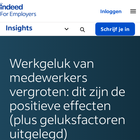
Startpagina van Indeed - Voor werkgevers
Inloggen
Schrijf je in
Werkgeluk van
medewerkers
vergroten: dit zijn de
positieve effecten
(plus geluksfactoren
uitgelegd)