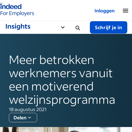
Startpagina van Indeed - Voor werkgevers
Inloggen
Schrijf je in
Meer betrokken
werknemers vanuit
een motiverend
welzijnsprogramma
18 augustus 2021
Delen