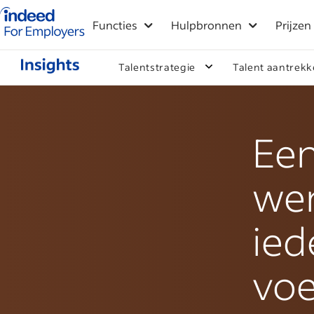
Startpagina van Indeed - Voor werkgevers
Functies
Hulpbronnen
Prijzen
Talentstrategie
Talent aantrek
Een
we
ied
voe