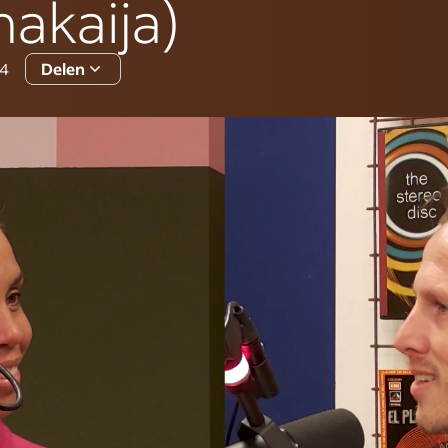
akaija)
24
Delen