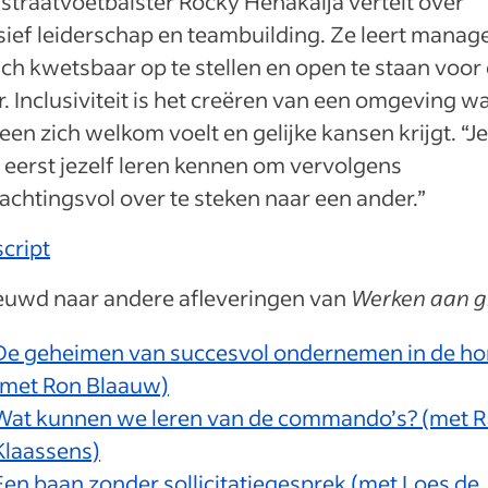
traatvoetbalster Rocky Hehakaija vertelt over
sief leiderschap en teambuilding. Ze leert manag
ch kwetsbaar op te stellen en open te staan voor
. Inclusiviteit is het creëren van een omgeving w
een zich welkom voelt en gelijke kansen krijgt. “J
eerst jezelf leren kennen om vervolgens
chtingsvol over te steken naar een ander.”
cript
euwd naar andere afleveringen van
Werken aan g
De geheimen van succesvol ondernemen in de ho
(met Ron Blaauw)
Wat kunnen we leren van de commando’s? (met 
Klaassens)
Een baan zonder sollicitatiegesprek (met Loes de