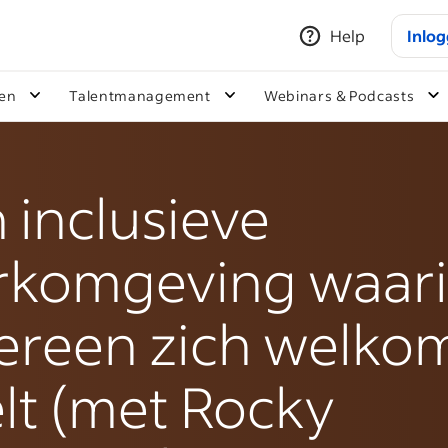
Help
Inlo
ken
Talentmanagement
Webinars & Podcasts
 inclusieve
rkomgeving waar
ereen zich welko
lt (met Rocky