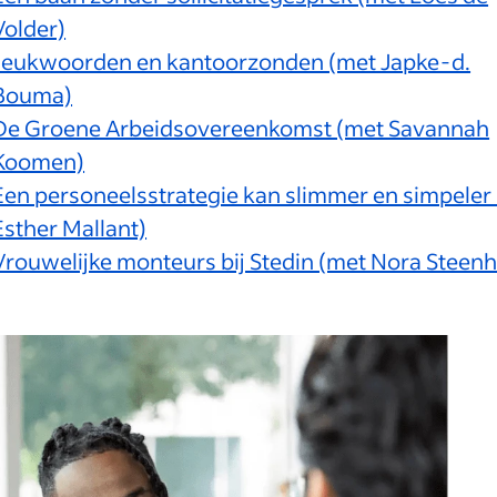
Volder)
Jeukwoorden en kantoorzonden (met Japke-d.
Bouma)
De Groene Arbeidsovereenkomst (met Savannah
Koomen)
Een personeelsstrategie kan slimmer en simpeler
Esther Mallant)
Vrouwelijke monteurs bij Stedin (met Nora Steenh