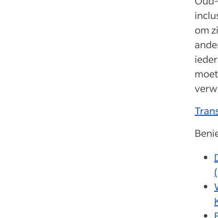
Oud-s
inclu
om zi
ander
ieder
moet 
verwa
Trans
Beni