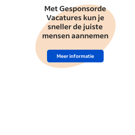
Met Gesponsorde
Vacatures kun je
sneller de juiste
mensen aannemen
Meer informatie