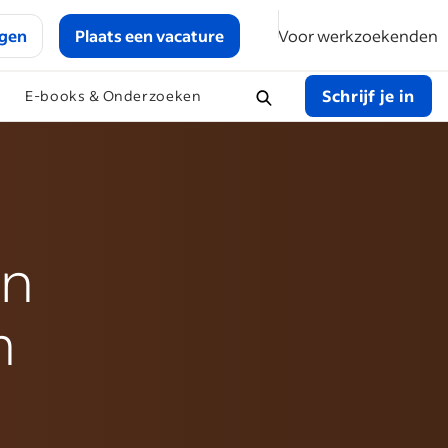
ggen
Plaats een vacature
Voor werkzoekenden
Schrijf je in
E-books & Onderzoeken
in
m