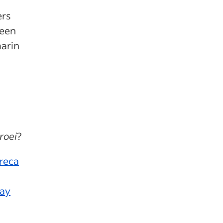
ers
 een
aarin
e
roei
?
reca
Ray