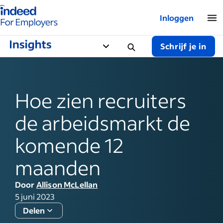
Startpagina van Indeed - Voor werkgevers
Inloggen
Schrijf je in
Hoe zien recruiters
de arbeidsmarkt de
komende 12
maanden
Door
Allison McLellan
5 juni 2023
Delen