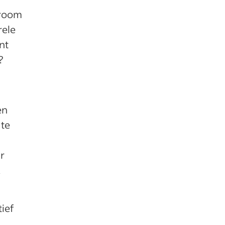
droom
rele
nt
?
en
te
r
k
tief