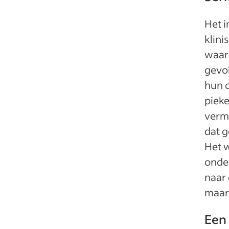
Het 
klini
waara
gevol
hun o
pieke
verm
dat 
Het w
onder
naar 
maar
Een