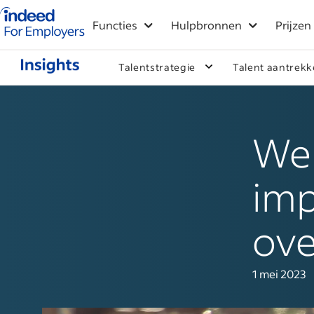
Startpagina van Indeed - Voor werkgevers
Functies
Hulpbronnen
Prijzen
Talentstrategie
Talent aantrek
Wer
imp
ove
1 mei 2023