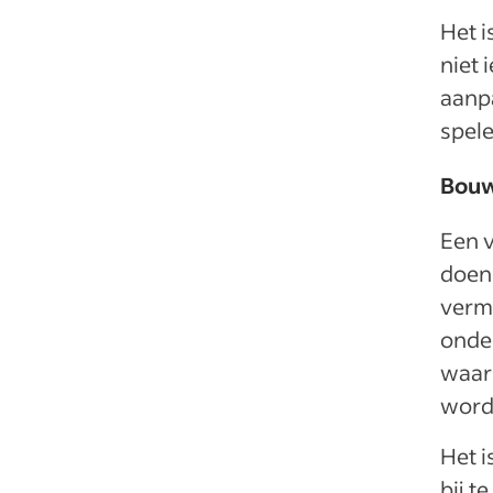
Het i
niet 
aanpa
spel
Bouw
Een 
doen
vermi
onde
waari
word
Het i
bij t