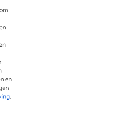
room
gen
wen
n
n
en en
agen
ving
.