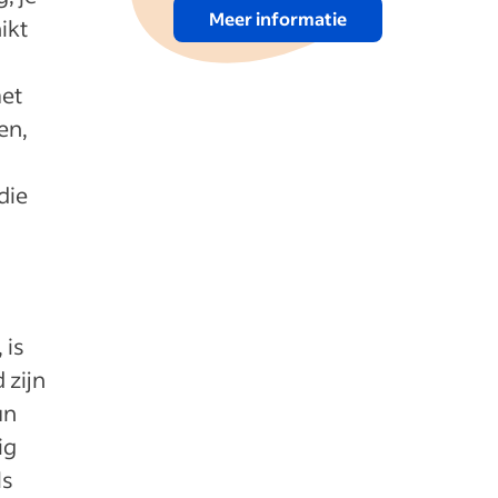
Meer informatie
ikt
met
en,
die
?
 is
 zijn
un
ig
ls