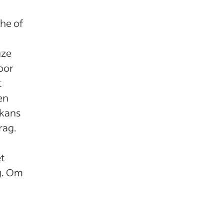
he of
uze
oor
t
en
 kans
rag.
t
ag. Om