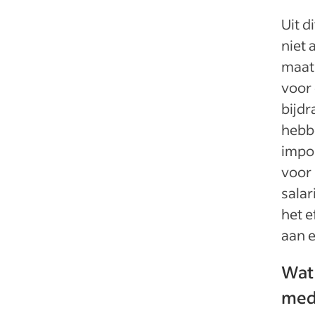
Uit d
niet 
maats
voor 
bijd
hebbe
impo
voor 
sala
het e
aan 
Wat 
med