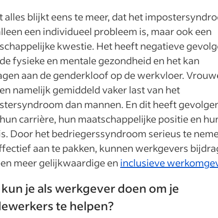
it alles blijkt eens te meer, dat het impostersynd
alleen een individueel probleem is, maar ook een
chappelijke kwestie. Het heeft negatieve gevol
de fysieke en mentale gezondheid en het kan
ragen aan de genderkloof op de werkvloer. Vrou
n namelijk gemiddeld vaker last van het
stersyndroom dan mannen. En dit heeft gevolge
hun carrière, hun maatschappelijke positie en hu
ris. Door het bedriegerssyndroom serieus te nem
ffectief aan te pakken, kunnen werkgevers bijdr
een meer gelijkwaardige en
inclusieve werkomge
kun je als werkgever doen om je
ewerkers te helpen?