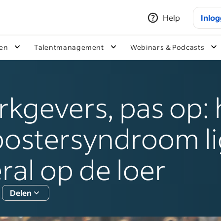
Help
Inlo
ken
Talentmanagement
Webinars & Podcasts
kgevers, pas op: 
ostersyndroom li
ral op de loer
Delen