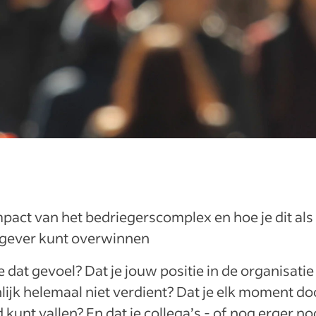
pact van het bedriegerscomplex en hoe je dit als
gever kunt overwinnen
e dat gevoel? Dat je jouw positie in de organisatie
lijk helemaal niet verdient? Dat je elk moment do
kunt vallen? En dat je collega’s - of nog erger nog