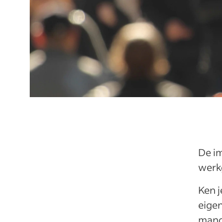
De im
werk
Ken j
eigen
mand 