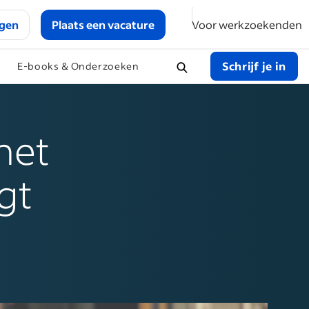
ggen
Plaats een vacature
Voor werkzoekenden
Schrijf je in
E-books & Onderzoeken
het
gt