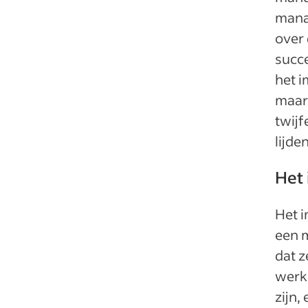
manag
over 
succe
het i
maar 
twijf
lijd
Het 
Het 
een 
dat z
werk.
zijn,