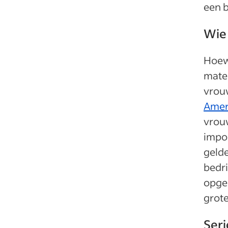
een b
Wie 
Hoew
mate 
vrouw
Amer
vrouw
impo
geld
bedri
opge
grote
Ser