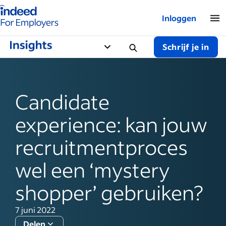
Startpagina van Indeed - Voor werkgevers
Inloggen
Schrijf je in
Candidate
experience: kan jouw
recruitmentproces
wel een ‘mystery
shopper’ gebruiken?
7 juni 2022
Delen