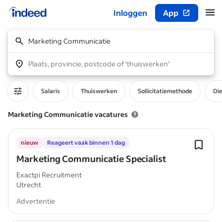
Inloggen
App
Begin van hoofdcontent
Marketing Communicatie
Plaats, provincie, postcode of ‘thuiswerken’
Salaris
Thuiswerken
Sollicitatiemethode
Di
Marketing Communicatie vacatures
nieuw
Reageert vaak binnen 1 dag
Marketing Communicatie Specialist
Exactpi Recruitment
Utrecht
Advertentie