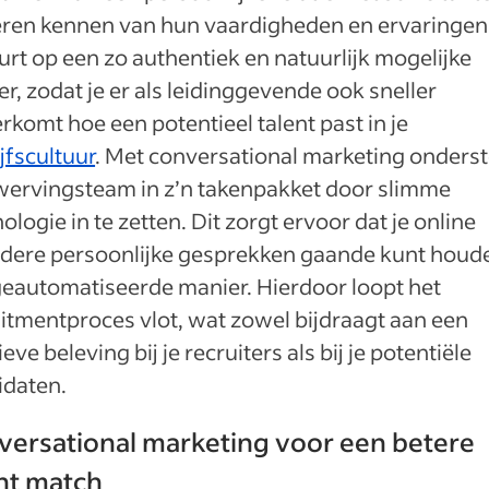
leren kennen van hun vaardigheden en ervaringen
rt op een zo authentiek en natuurlijk mogelijke
r, zodat je er als leidinggevende ook sneller
rkomt hoe een potentieel talent past in je
jfscultuur
. Met conversational marketing onders
 wervingsteam in z’n takenpakket door slimme
ologie in te zetten. Dit zorgt ervoor dat je online
dere persoonlijke gesprekken gaande kunt houd
geautomatiseerde manier. Hierdoor loopt het
itmentproces vlot, wat zowel bijdraagt aan een
ieve beleving bij je recruiters als bij je potentiële
idaten.
versational marketing voor een betere
nt match