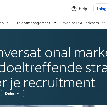
Help
Inlo
ken
Talentmanagement
Webinars & Podcasts
versational mark
 doeltreffende str
r je recruitment
Delen