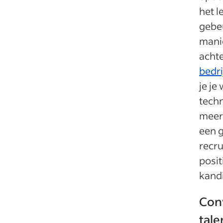
het 
gebeu
manie
achte
bedri
je je
techn
meer
een 
recru
posit
kand
Con
tale