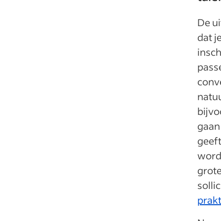
De ui
dat j
insch
passe
conve
natuu
bijvo
gaan 
geeft
worde
grote
solli
prakt