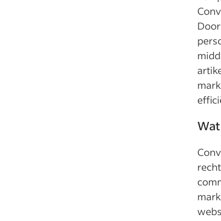
Conve
Door
perso
midde
artik
marke
effic
Wat 
Conve
recht
commu
mark
webs