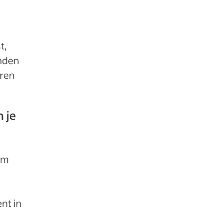
t,
nden
eren
 je
im
nt in