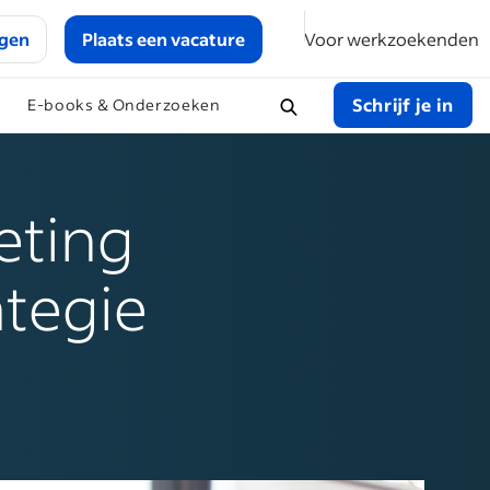
ggen
Plaats een vacature
Voor werkzoekenden
Schrijf je in
E-books & Onderzoeken
eting
ategie