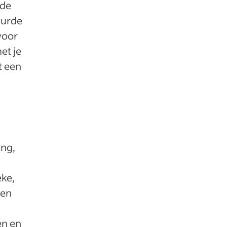
 de
uurde
voor
et je
t een
ing,
eke,
gen
en en