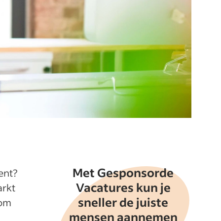
Met Gesponsorde
ent?
Vacatures kun je
arkt
sneller de juiste
 om
mensen aannemen