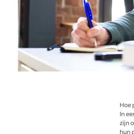
Hoe p
In e
zijn
hun p