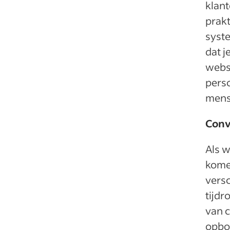
klant
prakt
syste
dat j
webs
perso
mense
Conv
Als w
komen
versc
tijdr
van c
opbou