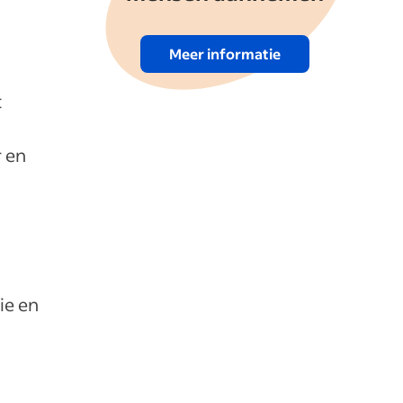
.
Meer informatie
t
r en
ie en