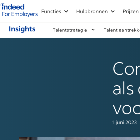
Startpagina van Indeed - Voor werkgevers
Functies
Hulpbronnen
Prijzen
Talentstrategie
Talent aantrek
Con
als
voo
1 juni 2023