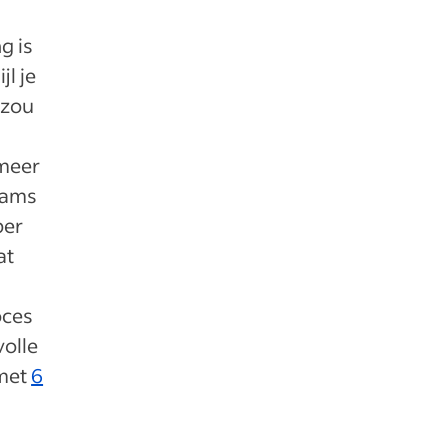
g is
jl je
 zou
 meer
teams
per
at
oces
olle
 met
6