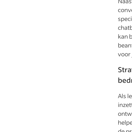
Naast
conve
speci
chatb
kan 
bean
voor
Stra
bedr
Als l
inzet
ontwe
helpe
de pr