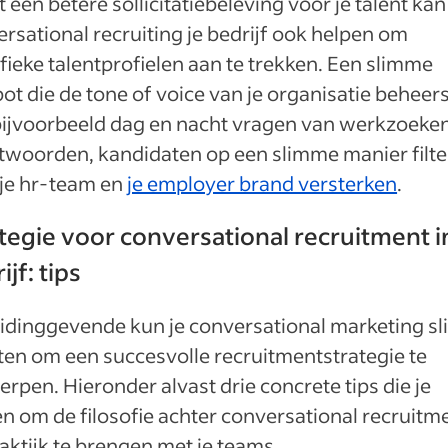
 een betere sollicitatiebeleving voor je talent kan
rsational recruiting je bedrijf ook helpen om
fieke talentprofielen aan te trekken. Een slimme
ot die de tone of voice van je organisatie beheers
bijvoorbeeld dag en nacht vragen van werkzoeke
twoorden, kandidaten op een slimme manier filt
 je hr-team en
je employer brand versterken
.
tegie voor conversational recruitment in
ijf: tips
eidinggevende kun je conversational marketing sl
ten om een succesvolle recruitmentstrategie te
rpen. Hieronder alvast drie concrete tips die je
n om de filosofie achter conversational recruitme
aktijk te brengen met je teams.