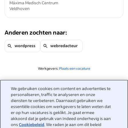
Máxima Medisch Centrum
Veldhoven
Anderen zochten naar:
wordpress
webredacteur
Werkgevers:
Plaats een vacature
Gerelateerd aan deze zoekopdracht
We gebruiken cookies om content en advertenties te
&nbsp;
personaliseren, traffic te analyseren en onze
Inloggen
diensten te verbeteren. Daarnaast gebruiken we
essentiële cookies om werkgevers te laten weten dat
&nbsp;
er op hun vacatures is geklikt. Je gaat ermee
Werkzoekenden
akkoord dat je gebruik van Indeed onderhevig is aan
ons
Cookiebeleid
. We raden je aan om dit beleid
&nbsp;