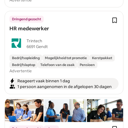
Dringend gezocht
HR medewerker
Trintech
6691 Gendt
Bedrijfsopleiding
Mogelijkheid tot promotie
Kerstpakket
Bedrijfslaptop
Telefoon van de zaak
Pensioen
Advertentie
Reageert vaak binnen 1 dag
1 persoon aangenomen in de afgelopen 30 dagen