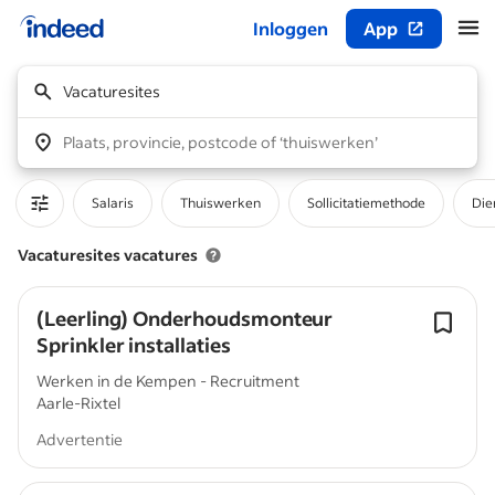
Inloggen
App
Begin van hoofdcontent
Vacaturesites
Plaats, provincie, postcode of ‘thuiswerken’
Salaris
Thuiswerken
Sollicitatiemethode
Die
Vacaturesites vacatures
(Leerling) Onderhoudsmonteur
Sprinkler installaties
Werken in de Kempen - Recruitment
Aarle-Rixtel
Advertentie