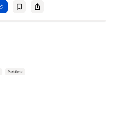
tel bij
Parttime
&nbsp;
IG-
als je
&nbsp;