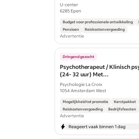
U-center
6285 Epen
Budget voor professionele ontwikkeling
Pensioen
Reiskostenvergoeding
Advertentie
Dringend gezocht
Psychotherapeut / Klinisch p
(24- 32 uur) Met
doorgroeimogelijkheden naa
Psychologie La Croix
vervangend prakti
1054 Amsterdam West
Mogelijkheid tot promotie
Kerstpakket
Reiskostenvergoeding
Bedrijfsfeesten
Advertentie
Reageert vaak binnen 1 dag