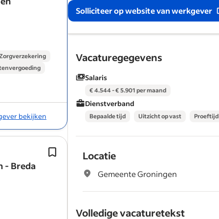
 en
het versterken van veerkracht en hers
Solliciteer op website van werkgever
onze cliënten en hun naasten.
Vacaturegegevens
Zorgverzekering
tenvergoeding
Salaris
€ 4.544 - € 5.901 per maand
Dienstverband
kgever bekijken
Bepaalde tijd
Uitzicht op vast
Proeftijd
Je bent in het bezit van een geldige B
Locatie
registratie als
psychotherapeut
(ook 
 - Breda
binnenkort geregistreerd zult zijn als
Gemeente Groningen
psychotherapeut
, kun je reageren).
Volledige vacaturetekst