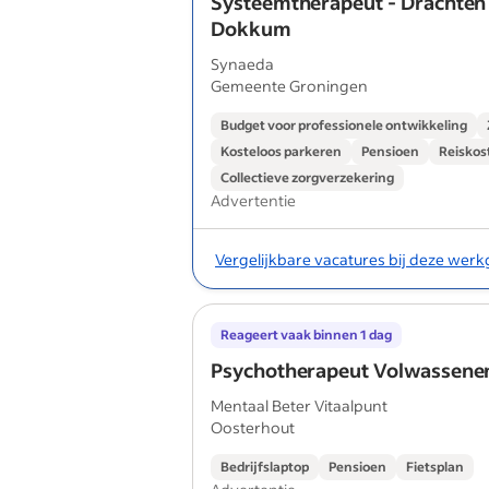
Systeemtherapeut - Drachten
Dokkum
Synaeda
Gemeente Groningen
Budget voor professionele ontwikkeling
Kosteloos parkeren
Pensioen
Reiskos
Collectieve zorgverzekering
Advertentie
Vergelijkbare vacatures bij deze wer
Reageert vaak binnen 1 dag
Psychotherapeut Volwassenen
Mentaal Beter Vitaalpunt
Oosterhout
Bedrijfslaptop
Pensioen
Fietsplan