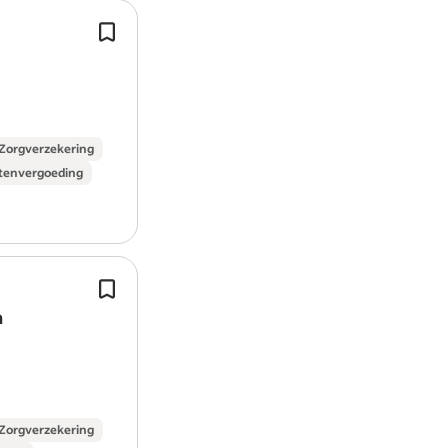
opleidingsmogelijkheden en de onders
Als klinisch psycholoog bij Synaeda 
samen naar herstel!
vervul je een cruciale rol in het
regiebehandelaarschap, waarbij je
Bel, mail of app ons!
verantwoordelijk bent voor het opst
Heb je nog vragen of wil je meer inform
recruiter a.i. via 06-41182460.
Zorgverzekering
tenvergoeding
We kijken uit naar je sollicitatie!
Soort dienstverband: Parttime, Bepaalde 
Salaris: €4.544,00 - €5.901,00 per maa
Bij geschiktheid mogelijkheden tot h
Arbeidsvoorwaarden:
van de opleiding klinisch psycholoog
n
psychotherapeut.
Collectieve zorgverzekering
Als GZ psycholoog behandel je jonge
Kosteloos parkeren
meerdere…
Pensioen
Reiskostenvergoeding
Zorgverzekering