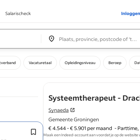
Salarischeck
Inlogge
Edit location input box label
&nbsp;
tverband
Vacaturetaal
Opleidingsniveau
Beroep
Da
Systeemtherapeut - Dra
Synaeda
Gemeente Groningen
€ 4.544 - € 5.901 per maand
-
Parttime, 
Binnen onze behandelteams in Drac
Maak een Indeed-account aan voordat je op de website van
Dokkum werken we dagelijks met elk