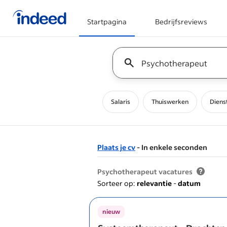
Startpagina
Bedrijfsreviews
Begin van hoofdcontent
Keyword : all jobs
Salaris
Thuiswerken
Diens
Plaats je cv
- In enkele seconden
&nbsp;
Psychotherapeut vacatures
Sorteer op:
relevantie
-
datum
nieuw