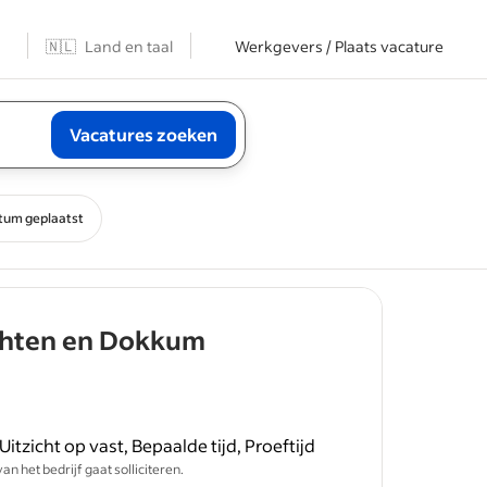
n
🇳🇱
Land en taal
Werkgevers / Plaats vacature
Vacatures zoeken
tum geplaatst
- job post
chten en Dokkum
Uitzicht op vast, Bepaalde tijd, Proeftijd
hten en
 het bedrijf gaat solliciteren.
aar aan