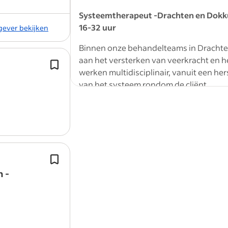
Systeemtherapeut -Drachten en Dok
16-32 uur
kgever bekijken
Binnen onze behandelteams in Drachte
aan het versterken van veerkracht en he
Een (bijna) BIG-registratie als psych
werken multidisciplinair, vanuit een he
Voor onze opdrachtgever zoeken wij
van het systeem rondom de cliënt.
psychotherapeut
op basis van zzp, v
24 uur per week.
Jouw functie bij Synaeda
Als systeemtherapeut word je gezien als
behandelteam. Jij bent als systeemther
behandelteam brengt. Je onderzoekt de 
Je bent in het bezit van een geldige B
betrekt partners of naasten actief bij 
registratie als
psychotherapeut
(ook 
 -
en (partner)relatietherapie uit, onders
binnenkort geregistreerd zult zijn als
problematiek en adviseert het team ove
psychotherapeut
, kun je reageren).
individuele behandeltrajecten.
In jouw rol begrijp jij, vanuit je system