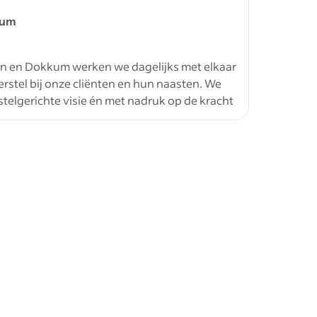
kum
n en Dokkum werken we dagelijks met elkaar
rstel bij onze cliënten en hun naasten. We
otherapeut;
rstelgerichte visie én met nadruk op de kracht
 een
oor 8 tot
 een essentiële schakel in het
apeut degene die een systemische blik in het
interacties en relaties rondom de cliënt en
IG-
de behandeling. Je voert systeemdiagnostiek
als je
teunt herstel bij complexe psychische
r systemische interventies binnen
ische denkwijze, als geen ander hoe cruciaal