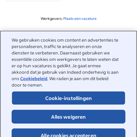
Werkgevers:
Plaats een vacature
Gerelateerd aan deze zoekopdracht
We gebruiken cookies om content en advertenties te
&nbsp;
personaliseren, traffic te analyseren en onze
Inloggen
diensten te verbeteren. Daarnaast gebruiken we
essentiële cookies om werkgevers te laten weten dat
&nbsp;
er op hun vacatures is geklikt. Je gaat ermee
Werkzoekenden
akkoord dat je gebruik van Indeed onderhevig is aan
ons
Cookiebeleid
. We raden je aan om dit beleid
&nbsp;
Help
Werkgevers
door te nemen.
Bedrijfsreviews
&nbsp;
Cookie-instellingen
Plaats een vacature
Over Indeed
Carrièregids
Helpcenter
&nbsp;
Alles weigeren
Over Indeed
©2026 Indeed
Werken bij Indeed
Indeed Events
Toegankelijkheid bij Indeed
Privacycenter en Ad Choices
Cookies
Alle cookies accepteren
DSA-rapportage
Pagina Online veiligheid
Voorwaarden