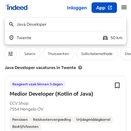
Inloggen
App
Begin van hoofdcontent
Java Developer
Twente
50 km
Salaris
Thuiswerken
Sollicitatiemethode
Die
Java Developer vacatures in Twente
Reageert vaak binnen 3 dagen
Medior Developer (Kotlin of Java)
CCV Shop
7554 Hengelo OV
Pensioen
Reiskostenvergoeding
Vrijdagmiddagborrel
Bedrijfsfeesten