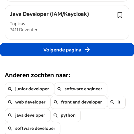
Java Developer (IAM/Keycloak)
Topicus
7411 Deventer
Volgende pagina
Anderen zochten naar:
junior developer
software engineer
web developer
front end developer
it
java developer
python
software developer