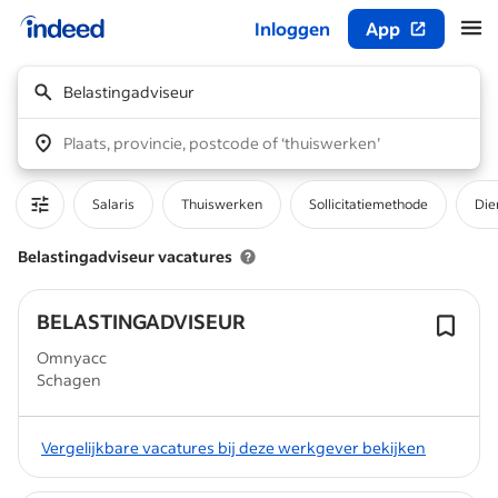
Inloggen
App
Begin van hoofdcontent
Belastingadviseur
Plaats, provincie, postcode of ‘thuiswerken’
Salaris
Thuiswerken
Sollicitatiemethode
Die
Belastingadviseur vacatures
BELASTINGADVISEUR
Omnyacc
Schagen
Vergelijkbare vacatures bij deze werkgever bekijken