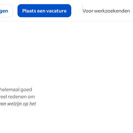
ggen
Plaats een vacature
Voor werkzoekenden
h helemaal goed
 veel redenen om
van welzijn op het