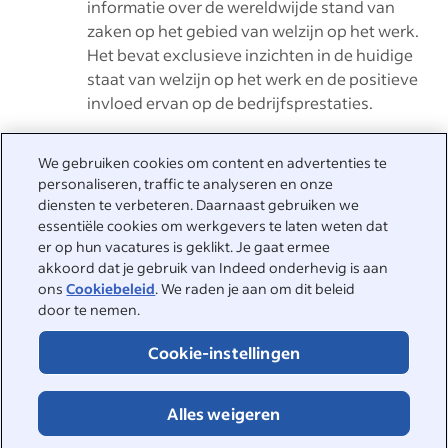
informatie over de wereldwijde stand van
zaken op het gebied van welzijn op het werk.
Het bevat exclusieve inzichten in de huidige
staat van welzijn op het werk en de positieve
invloed ervan op de bedrijfsprestaties.
We gebruiken cookies om content en advertenties te
personaliseren, traffic te analyseren en onze
We helpen je graag
diensten te verbeteren. Daarnaast gebruiken we
essentiële cookies om werkgevers te laten weten dat
Bezoek het Helpcenter voor antwoorden op veelgestelde
er op hun vacatures is geklikt. Je gaat ermee
vragen of neem rechtstreeks contact met ons op.
akkoord dat je gebruik van Indeed onderhevig is aan
ons
Cookiebeleid
. We raden je aan om dit beleid
Helpcenter
door te nemen.
Contact opnemen
Cookie-instellingen
Alles weigeren