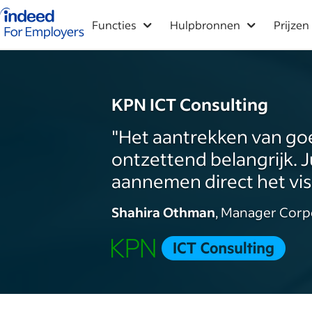
Startpagina van Indeed - Voor werkgevers
Functies
Hulpbronnen
Prijzen
KPN ICT Consulting
"Het aantrekken van go
ontzettend belangrijk. 
aannemen direct het visit
Shahira Othman
, Manager Corp