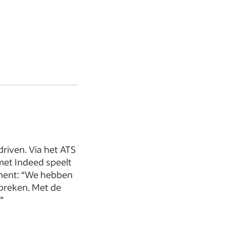
riven. Via het ATS
et Indeed speelt
tment: “We hebben
preken. Met de
”