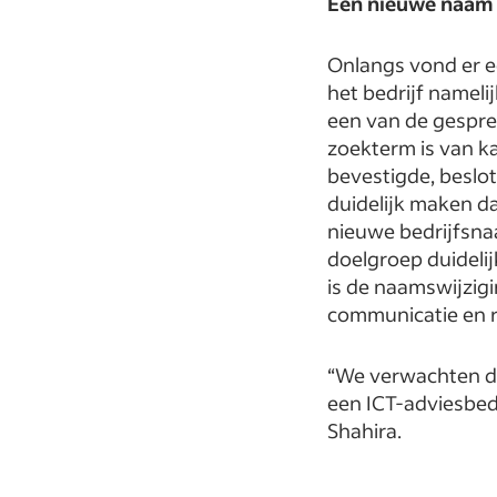
Een nieuwe naam
Onlangs vond er e
het bedrijf namel
een van de gespr
zoekterm is van ka
bevestigde, beslo
duidelijk maken da
nieuwe bedrijfsnaa
doelgroep duidelij
is de naamswijzig
communicatie en r
“We verwachten da
een ICT-adviesbedr
Shahira.