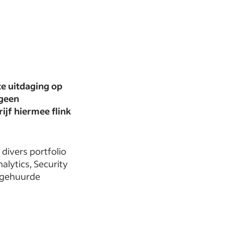
te uitdaging op
 geen
ijf hiermee flink
.
divers portfolio
alytics, Security
ngehuurde