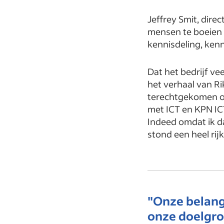
Jeffrey Smit, direc
mensen te boeien e
kennisdeling, ken
Dat het bedrijf ve
het verhaal van Ri
terechtgekomen omd
met ICT en KPN IC
Indeed omdat ik d
stond een heel rij
"Onze belangr
onze doelgro