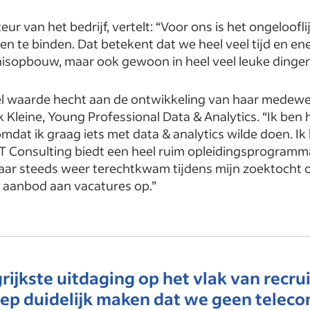
teur van het bedrijf, vertelt: “Voor ons is het ongeloofl
n te binden. Dat betekent dat we heel veel tijd en ene
nisopbouw, maar ook gewoon in heel veel leuke dinge
el waarde hecht aan de ontwikkeling van haar medewerk
k Kleine, Young Professional Data & Analytics. “Ik ben 
at ik graag iets met data & analytics wilde doen. Ik ha
T Consulting biedt een heel ruim opleidingsprogramma
aar steeds weer terechtkwam tijdens mijn zoektocht o
k aanbod aan vacatures op.”
ijkste uitdaging op het vlak van recru
ep duidelijk maken dat we geen telecom