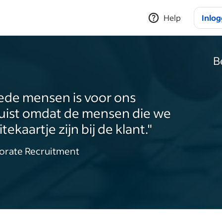
Help
Inlo
B
ede mensen is voor ons
Juist omdat de mensen die we
ekaartje zijn bij de klant."
orate Recruitment