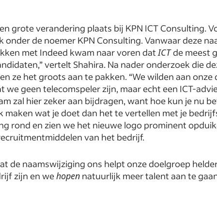
en grote verandering plaats bij KPN ICT Consulting. 
ijk onder de noemer KPN Consulting. Vanwaar deze naa
ekken met Indeed kwam naar voren dat
ICT
de meest g
ndidaten,” vertelt Shahira. Na nader onderzoek die d
ten ze het groots aan te pakken. “We wilden aan onze
t we geen telecomspeler zijn, maar echt een ICT-advie
m zal hier zeker aan bijdragen, want hoe kun je nu be
k maken wat je doet dan het te vertellen met je bedri
ing rond en zien we het nieuwe logo prominent opduik
ecruitmentmiddelen van het bedrijf.
t de naamswijziging ons helpt onze doelgroep helde
ijf zijn en we
hopen
natuurlijk meer talent aan te gaan