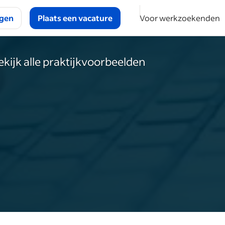
ggen
Plaats een vacature
Voor werkzoekenden
ekijk alle praktijkvoorbeelden