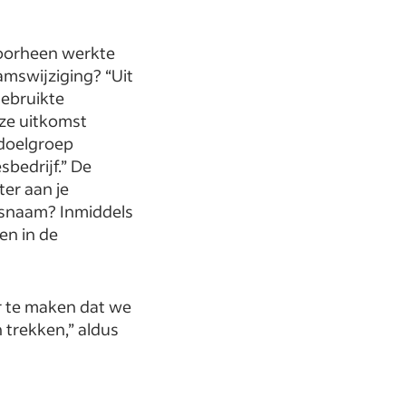
Voorheen werkte
mswijziging? “Uit
ebruikte
eze uitkomst
 doelgroep
sbedrijf.” De
ter aan je
jfsnaam? Inmiddels
en in de
r te maken dat we
 trekken,” aldus