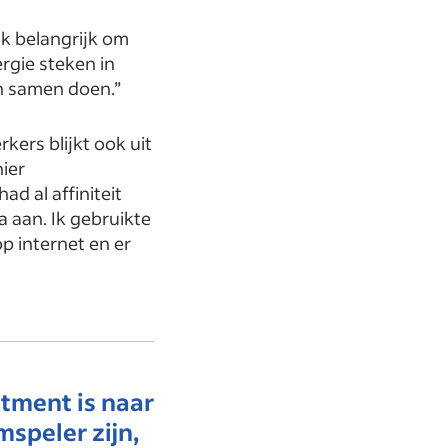
ijk belangrijk om
rgie steken in
n samen doen.”
ers blijkt ook uit
hier
d al affiniteit
 aan. Ik gebruikte
p internet en er
itment is naar
speler zijn,