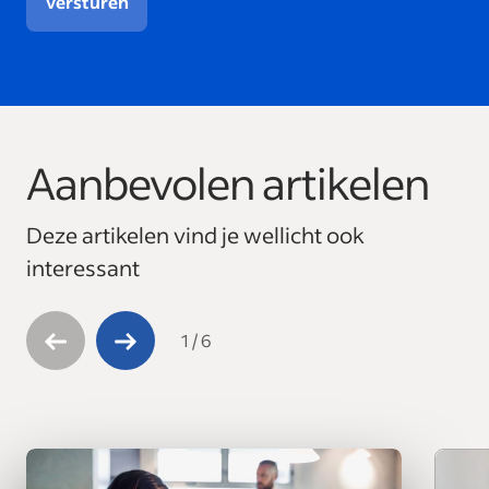
Versturen
Aanbevolen artikelen
This is a carousel with 6 slides. Use arrow keys to navigate
Deze artikelen vind je wellicht ook
interessant
1
/
6