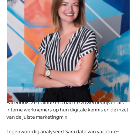
Sara Cauwenbergh
Recruitment Evangelist
Voordat Sara als Recruitment Evangelist bij Indeed aan
de slag ging verdiepte ze zich in zoekmachines zoals
Google & Bing en social media algoritmes zoals
Facebook. Ze trainde en coachte zowel bedrijven als
interne werknemers op hun digitale kennis en de inzet
van de juiste marketingmix.
Tegenwoordig analyseert Sara data van vacature-