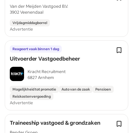
Van der Meijden Vastgoed B.V.
3902 Veenendaal
Vrijdagmiddagborrel
Advertentie
Reageert vaak binnen 1 dag
Uitvoerder Vastgoedbeheer
Kracht Recruitment
6827 Arnhem
Mogelijkheid tot promotie
Auto van de zaak
Pensioen
Reiskostenvergoeding
Advertentie
Traineeship vastgoed & grondzaken
Bender Groep