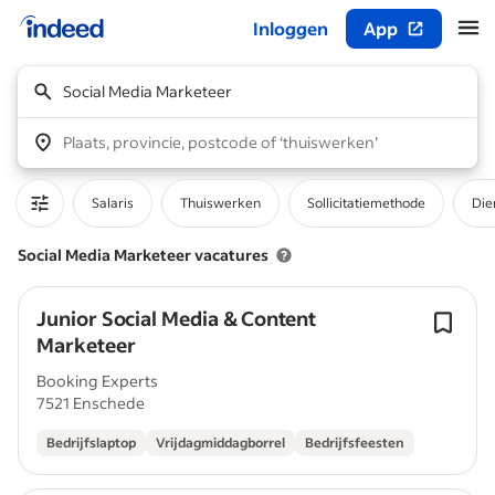
Inloggen
App
Begin van hoofdcontent
Social Media Marketeer
Plaats, provincie, postcode of ‘thuiswerken’
Salaris
Thuiswerken
Sollicitatiemethode
Die
Social Media Marketeer vacatures
Junior Social Media & Content
Marketeer
Booking Experts
7521 Enschede
Bedrijfslaptop
Vrijdagmiddagborrel
Bedrijfsfeesten