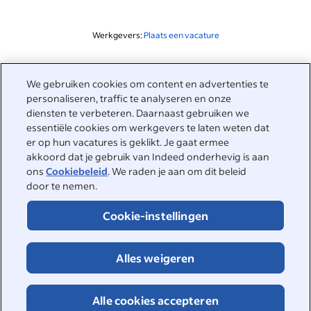
Werkgevers:
Plaats een vacature
Gerelateerd aan deze zoekopdracht
We gebruiken cookies om content en advertenties te
&nbsp;
personaliseren, traffic te analyseren en onze
Inloggen
diensten te verbeteren. Daarnaast gebruiken we
essentiële cookies om werkgevers te laten weten dat
&nbsp;
er op hun vacatures is geklikt. Je gaat ermee
Werkzoekenden
akkoord dat je gebruik van Indeed onderhevig is aan
ons
Cookiebeleid
. We raden je aan om dit beleid
&nbsp;
Help
Werkgevers
door te nemen.
Bedrijfsreviews
&nbsp;
Cookie-instellingen
Plaats een vacature
Over Indeed
Carrièregids
Helpcenter
&nbsp;
Alles weigeren
Over Indeed
©2026 Indeed
Werken bij Indeed
Indeed Events
Toegankelijkheid bij Indeed
Privacycenter en Ad Choices
Cookies
Alle cookies accepteren
DSA-rapportage
Pagina Online veiligheid
Voorwaarden
Vacatures zoeken