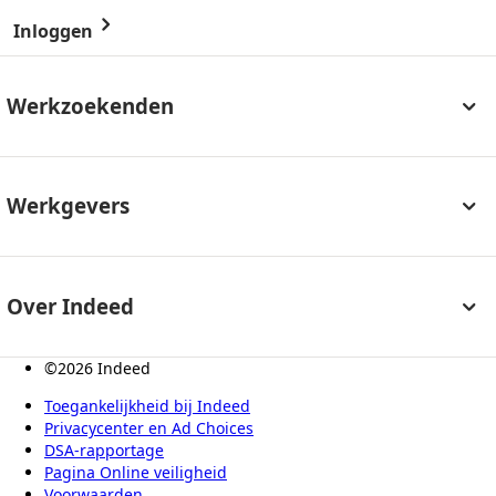
Inloggen
&nbsp;
Werkzoekenden
&nbsp;
Help
Werkgevers
Bedrijfsreviews
&nbsp;
Carrièregids
Plaats een vacature
Over Indeed
Werken bij Indeed
Helpcenter
&nbsp;
©2026 Indeed
Vacatures zoeken
Indeed Events
Over Indeed
Toegankelijkheid bij Indeed
Cookies
Privacycenter en Ad Choices
DSA-rapportage
Pagina Online veiligheid
Voorwaarden