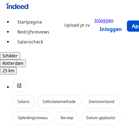
Inloggen
Startpagina
Upload je cv
Ap
Inloggen
Bedrijfsreviews
Salarischeck
Begin van hoofdcontent
Schilder
Rotterdam
25 km
Salaris
Sollicitatiemethode
Dienstverband
Opleidingsniveau
Beroep
Datum geplaatst