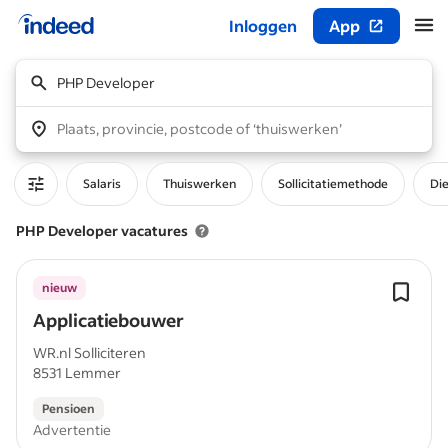
Inloggen
App
Begin van hoofdcontent
PHP Developer
Plaats, provincie, postcode of ‘thuiswerken’
Salaris
Thuiswerken
Sollicitatiemethode
Di
PHP Developer vacatures
nieuw
Applicatiebouwer
WR.nl Solliciteren
8531 Lemmer
Pensioen
Advertentie