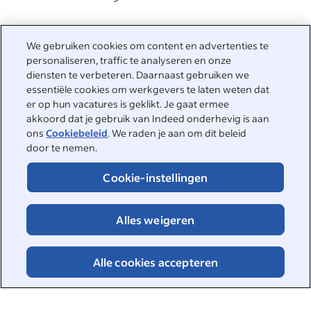
Gerelateerd aan deze zoekopdracht
We gebruiken cookies om content en advertenties te
&nbsp;
personaliseren, traffic te analyseren en onze
Inloggen
diensten te verbeteren. Daarnaast gebruiken we
essentiële cookies om werkgevers te laten weten dat
&nbsp;
er op hun vacatures is geklikt. Je gaat ermee
Werkzoekenden
akkoord dat je gebruik van Indeed onderhevig is aan
ons
Cookiebeleid
. We raden je aan om dit beleid
&nbsp;
Help
Werkgevers
door te nemen.
Bedrijfsreviews
&nbsp;
Cookie-instellingen
Plaats een vacature
Over Indeed
Carrièregids
Helpcenter
&nbsp;
Alles weigeren
Over Indeed
©2026 Indeed
Werken bij Indeed
Indeed Events
Toegankelijkheid bij Indeed
Privacycenter en Ad Choices
Cookies
Alle cookies accepteren
DSA-rapportage
Pagina Online veiligheid
Voorwaarden
Vacatures zoeken