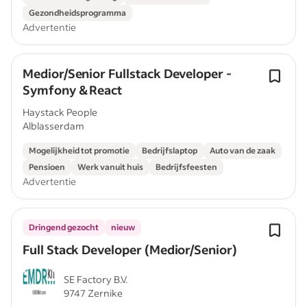
Gezondheidsprogramma
Advertentie
Medior/Senior Fullstack Developer -
Symfony & React
Haystack People
Alblasserdam
Mogelijkheid tot promotie
Bedrijfslaptop
Auto van de zaak
Pensioen
Werk vanuit huis
Bedrijfsfeesten
Advertentie
Dringend gezocht
nieuw
Full Stack Developer (Medior/Senior)
SE Factory B.V.
9747 Zernike