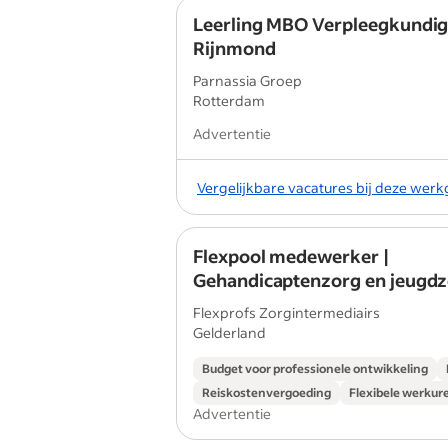
Leerling MBO Verpleegkundi
Rijnmond
Parnassia Groep
Rotterdam
Advertentie
Vergelijkbare vacatures bij deze wer
Flexpool medewerker |
Gehandicaptenzorg en jeugdz
Regio Gelderland (loondienst)
Flexprofs Zorgintermediairs
Gelderland
Budget voor professionele ontwikkeling
Reiskostenvergoeding
Flexibele werkur
Advertentie