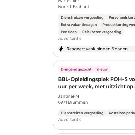
HartKliniek
Noord-Brabant
Dienstreizen vergoeding
Personeelskort
Extra vakantiedagen
Productkorting w
Pensioen
Reiskostenvergoeding
Advertentie
Reageert vaak binnen 6 dagen
Dringend gezocht
nieuw
BBL-Opleidingsplek POH-S vo
uur per week, met uitzicht op
aansluitend een dienstverban
JantinePM
6971 Brummen
Dienstreizen vergoeding
Kosteloos park
Advertentie