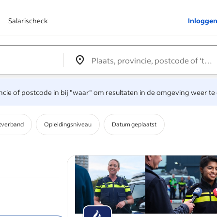
Salarischeck
Inlogge
Edit location input box label
&nbsp;
incie of postcode in bij "waar" om resultaten in de omgeving weer te
tverband
Opleidingsniveau
Datum geplaatst