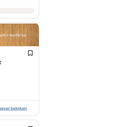
verhalen, versterken elkaar in het werk
werkomgeving waar iedereen ertoe doet. 
Ben jij klaar om impact te maken in he
met open armen!
Als orthodontie-assistent werk je s
Wie ben jij?
orthodontist bij het behandelen van
patiënten.
Het is belangrijk dat je graag met mens
TopOrtho Rotterdam zoekt een enth
omgaan met stressvolle situaties. Mentaa
ervaren orthodontie…
t
herken je gewoonten van mensen en cu
eigen ervaringen: je achtergrond, de pl
contacten, talenkennis of werkervaring
Ook voldoe je aan de volgende eisen:
Je hebt een diploma mbo 3, mbo 4
4 havo/vwo of een toelatingstoets
kgever bekijken
doen).
Bij de start van de opleiding ben je