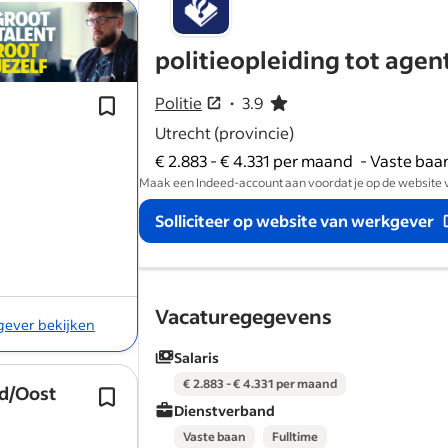
In april 2027 start de opleiding.
Bij de start van de
opleiding
ben je mi
politieopleiding tot agen
jaar.
Na het behalen van je diploma heb je 
Politie
3.9
3.9 van de 5 sterren
vaste baan als agent in…
Utrecht (provincie)
€ 2.883 - € 4.331 per maand
-
Vaste baan
Maak een Indeed-account aan voordat je op de website van
Solliciteer op website van werkgever
Vacaturegegevens
kgever bekijken
Salaris
€ 2.883 - € 4.331 per maand
id/Oost
Afgeronde mbo-niveau 4
opleiding
t
Dienstverband
doktersassistent(e).
Vaste baan
Fulltime
Binnen korte tijd ken je alle vestiging