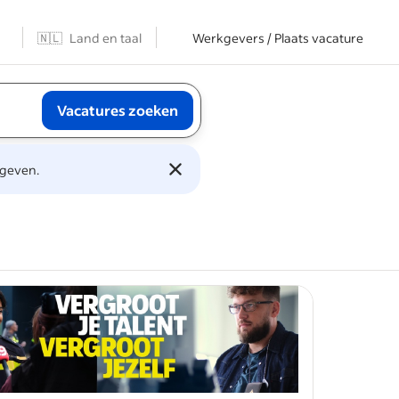
n
🇳🇱
Land en taal
Werkgevers / Plaats vacature
Vacatures zoeken
.
 geven.