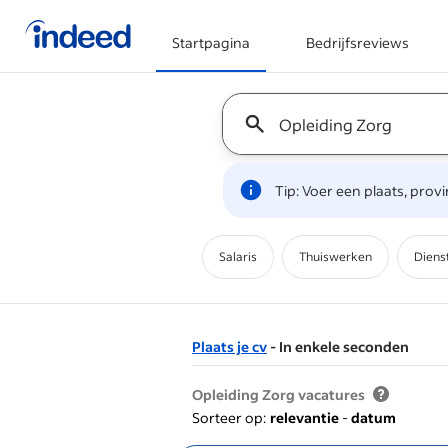
Startpagina
Bedrijfsreviews
Begin van hoofdcontent
Keyword : all jobs
Tip: Voer een plaats, prov
Salaris
Thuiswerken
Diens
Plaats je cv
- In enkele seconden
&nbsp;
Opleiding Zorg vacatures
Sorteer op:
relevantie
-
datum