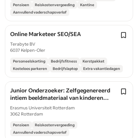
Pensioen
Reiskostenvergoeding
Kantine
Aanvullend vaderschapsverlof
Online Marketeer SEO/SEA
Terabyte BV
6037 Kelpen-Oler
Personeelskorting
Bedrijfsfitness
Kerstpakket
Kosteloos parkeren
Bedrijfslaptop
Extra vakantiedagen
Junior Onderzoeker: Zelfgegenereerd
intiem beeldmateriaal van kinderen
(0,4fte)
Erasmus Universiteit Rotterdam
3062 Rotterdam
Pensioen
Reiskostenvergoeding
Aanvullend vaderschapsverlof