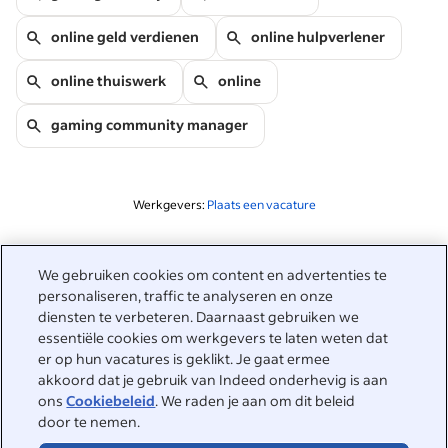
online geld verdienen
online hulpverlener
online thuiswerk
online
gaming community manager
Werkgevers:
Plaats een vacature
Gerelateerd aan deze zoekopdracht
We gebruiken cookies om content en advertenties te
&nbsp;
personaliseren, traffic te analyseren en onze
Inloggen
diensten te verbeteren. Daarnaast gebruiken we
essentiële cookies om werkgevers te laten weten dat
&nbsp;
er op hun vacatures is geklikt. Je gaat ermee
Werkzoekenden
akkoord dat je gebruik van Indeed onderhevig is aan
ons
Cookiebeleid
. We raden je aan om dit beleid
&nbsp;
Help
Werkgevers
door te nemen.