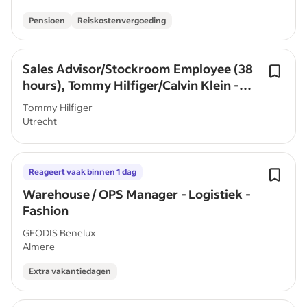
Pensioen
Reiskostenvergoeding
Sales Advisor/Stockroom Employee (38
hours), Tommy Hilfiger/Calvin Klein -
De Bijenkorf - Utrecht
Tommy Hilfiger
Utrecht
Reageert vaak binnen 1 dag
Warehouse / OPS Manager - Logistiek -
Fashion
GEODIS Benelux
Almere
Extra vakantiedagen