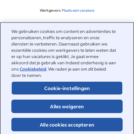
Werkgevers:
Plaats een vacature
Gerelateerd aan deze zoekopdracht
We gebruiken cookies om content en advertenties te
&nbsp;
personaliseren, traffic te analyseren en onze
Inloggen
diensten te verbeteren. Daarnaast gebruiken we
essentiële cookies om werkgevers te laten weten dat
&nbsp;
er op hun vacatures is geklikt. Je gaat ermee
Werkzoekenden
akkoord dat je gebruik van Indeed onderhevig is aan
ons
Cookiebeleid
. We raden je aan om dit beleid
&nbsp;
Help
Werkgevers
door te nemen.
Bedrijfsreviews
&nbsp;
Cookie-instellingen
Plaats een vacature
Over Indeed
Carrièregids
Helpcenter
&nbsp;
Alles weigeren
Over Indeed
©2026 Indeed
Werken bij Indeed
Indeed Events
Toegankelijkheid bij Indeed
Privacycenter en Ad Choices
Cookies
Alle cookies accepteren
DSA-rapportage
Pagina Online veiligheid
Voorwaarden
Vacatures zoeken