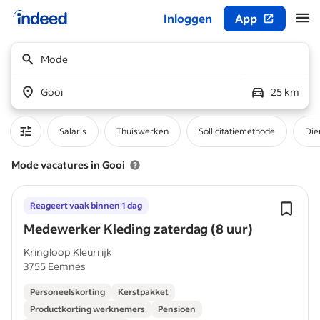
Inloggen
App
Begin van hoofdcontent
Mode
Gooi
25 km
Salaris
Thuiswerken
Sollicitatiemethode
Die
Mode vacatures in Gooi
Reageert vaak binnen 1 dag
Medewerker Kleding zaterdag (8 uur)
Kringloop Kleurrijk
3755 Eemnes
Personeelskorting
Kerstpakket
Productkorting werknemers
Pensioen