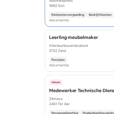
Woonexpress
5692 Son
Reiskostenvergoeding
Bedrijfsfeesten
Advertentie
Leerling meubelmaker
InterieurbouwVacature
3702 Zeist
Pensioen
Advertentie
nieuw
Medewerker Technische Diens
Zitmaxx
2461 Ter Aar
Personeelskorting
Productkorting werk