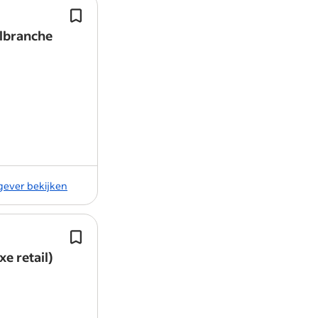
belangrijke rol te spelen in het verkoopr
Door een uitgekiende marketingstra
vragen? Neem contact op met Billie Clar
ontvangen wij jaarlijks tienduizenden
lbranche
onze showrooms.
Inzetbaarheid in ons filiaal te Oss be
eveneens…
Vacature rapporteren
Informatie
kgever bekijken
Salaris: €2500 tot €3200 + een bonus
gemiddeld €600 - 700 per maand.
e retail)
Je vertaalt woon- en stylingvragen n
passend interieurplan.