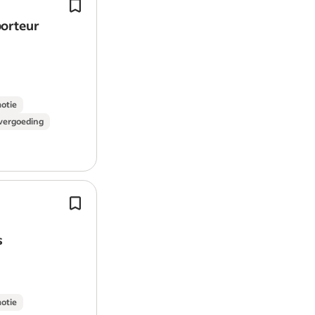
Klanten adviseren en vriendelijk te 
staan;
orteur
Helpen bij drukke momenten, acties 
feestdagen met het verkopen van me
motie
vergoeding
Als verkoopadviseur adviseer je de k
onze showroom bezoeken bij het kie
juiste meubelstukken/meubelcombin
s
motie