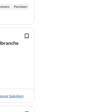
nemers
Pensioen
Door een uitgekiende marketingstra
ontvangen wij jaarlijks tienduizenden
lbranche
onze showrooms.
Inzetbaarheid in ons filiaal te Oss be
eveneens…
kgever bekijken