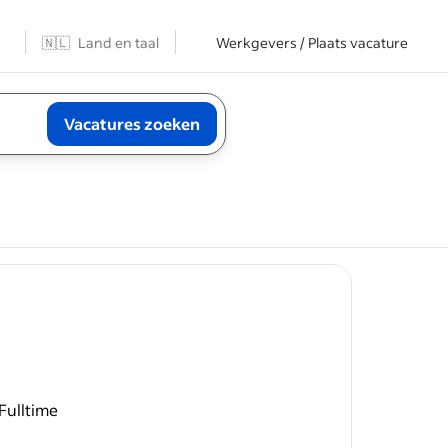
n
🇳🇱
Land en taal
Werkgevers / Plaats vacature
Vacatures zoeken
job post
Fulltime
u bij het