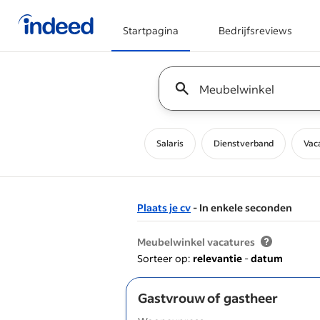
Startpagina
Bedrijfsreviews
Begin van hoofdcontent
Keyword : all jobs
Salaris
Dienstverband
Vac
Plaats je cv
- In enkele seconden
&nbsp;
Meubelwinkel vacatures
Sorteer op:
relevantie
-
datum
Gastvrouw of gastheer