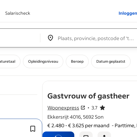
Salarischeck
Inlogge
Edit location input box label
&nbsp;
aturetaal
Opleidingsniveau
Beroep
Datum geplaatst
- 
Gastvrouw of gastheer
Woonexpress
3.7
3.7 van de 5 sterren
Ekkersrijt 4016, 5692 Son
€ 2.480 - € 3.625 per maand
-
Parttime, 
Als gastvrouw of gastheer helpt dit jo
maken van een goede eerste indruk.