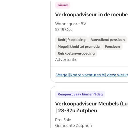
nieuw
Verkoopadviseur in de meube
Woonsquare B.V.
5349 Oss
Bedrijfsopleiding
Aanvullend pensioen
Mogelijkheid tot promotie
Pensioen
Reiskostenvergoeding
Advertentie
Vergelijkbare vacatures bij deze wer
Reageert vaak binnen 1 dag
Verkoopadviseur Meubels (Lux
| 28-37u Zutphen
Pro-Sale
Gemeente Zutphen