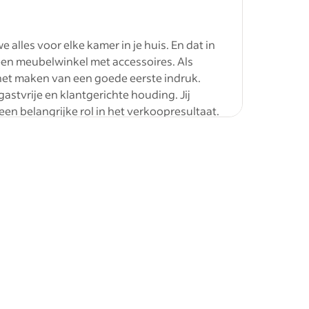
lles voor elke kamer in je huis. En dat in
inistratief
 een meubelwinkel met accessoires. Als
s afdeling
 het maken van een goede eerste indruk.
stvrije en klantgerichte houding. Jij
ail) met
een belangrijke rol in het verkoopresultaat.
 Nederland!
ndemakers Groep, wordt de klant
ie voor compleet ingerichte woonkamers,
den en kasten). Woonexpress is een
e te
) gedreven organisatie. Als commerciële
reparatie.
anten welkom in de showroom en gaan ze blij
anten te
rt verkoopkansen en verwijst klanten door
 je accessoires af bij de kassa.