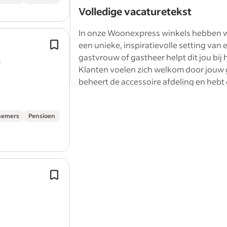
Volledige vacaturetekst
In onze Woonexpress winkels hebben we a
Als Klantenservice Medewerker / Adm
een unieke, inspiratievolle setting van
Medewerker kom je op onze aftersale
gastvrouw of gastheer helpt dit jou bij
&
te werken.
Klanten voelen zich welkom door jouw ga
Je helpt klanten (telefonisch of per m
beheert de accessoire afdeling en hebt 
vragen…
Welkom bij de leukste woonwinkel van
Wat ga je doen?
nemers
Pensioen
Bij Woonexpress, onderdeel van De Ma
verwelkomd in een wereld vol inspirat
eettafels/stoelen en slaapkamers (bed
Als klantenservice medewerker kom j
volwaardige woonwinkel en een (target
werken op onze afdeling garantie en 
gastvrouw of gastheer heet jij onze kl
Je staat altijd klaar om vragen van kl
naar huis met hun aankoop. Je signalee
beantwoorden en hen te…
naar de juiste verkoper. Daarnaast reken