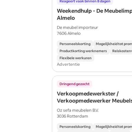
Reageert vaak binnen 8 dagen
Weekendhulp - De Meubelimp
Almelo
De meubel importeur
7606 Almelo
Personeelskorting
Mogelijkheid tot pro
Productkorting werknemers
Reiskosten
Flexibele werkuren
Advertentie
Dringend gezocht
Verkoopmedewerkster /
Verkoopmedewerker Meubel
Oz sefa meubelen B.V.
3036 Rotterdam
Personeelskorting
Mogelijkheid tot pro