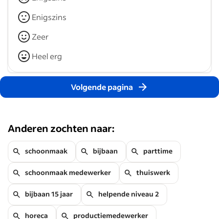
Enigszins
Zeer
Heel erg
Volgende pagina
Anderen zochten naar:
schoonmaak
bijbaan
parttime
schoonmaak medewerker
thuiswerk
bijbaan 15 jaar
helpende niveau 2
horeca
productiemedewerker