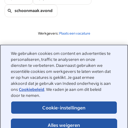
schoonmaak avond
Werkgevers:
Plaats een vacature
Gerelateerd aan deze zoekopdracht
We gebruiken cookies om content en advertenties te
&nbsp;
personaliseren, traffic te analyseren en onze
Inloggen
diensten te verbeteren. Daarnaast gebruiken we
essentiële cookies om werkgevers te laten weten dat
&nbsp;
er op hun vacatures is geklikt. Je gaat ermee
Werkzoekenden
akkoord dat je gebruik van Indeed onderhevig is aan
ons
Cookiebeleid
. We raden je aan om dit beleid
&nbsp;
Help
Werkgevers
door te nemen.
Bedrijfsreviews
&nbsp;
Cookie-instellingen
Plaats een vacature
Over Indeed
Carrièregids
Helpcenter
&nbsp;
Alles weigeren
Over Indeed
©2026 Indeed