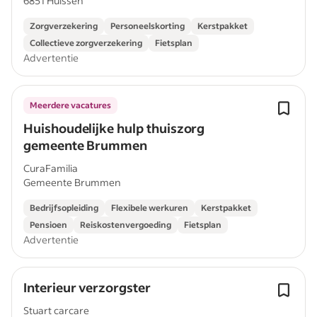
6851 Huissen
Zorgverzekering
Personeelskorting
Kerstpakket
Collectieve zorgverzekering
Fietsplan
Advertentie
Meerdere vacatures
Huishoudelijke hulp thuiszorg
gemeente Brummen
CuraFamilia
Gemeente Brummen
Bedrijfsopleiding
Flexibele werkuren
Kerstpakket
Pensioen
Reiskostenvergoeding
Fietsplan
Advertentie
Interieur verzorgster
Stuart carcare