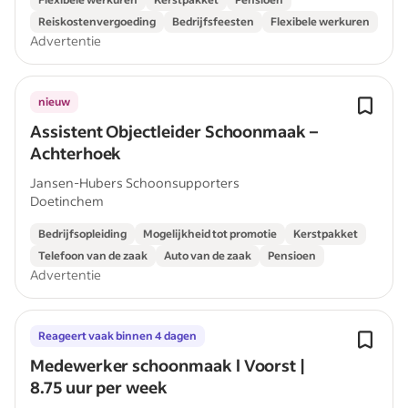
Reiskostenvergoeding
Bedrijfsfeesten
Flexibele werkuren
Advertentie
nieuw
Assistent Objectleider Schoonmaak –
Achterhoek
Jansen-Hubers Schoonsupporters
Doetinchem
Bedrijfsopleiding
Mogelijkheid tot promotie
Kerstpakket
Telefoon van de zaak
Auto van de zaak
Pensioen
Advertentie
Reageert vaak binnen 4 dagen
Medewerker schoonmaak l Voorst |
8.75 uur per week