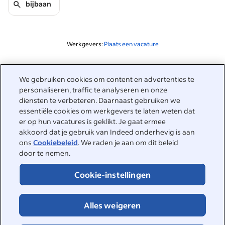
bijbaan
Werkgevers:
Plaats een vacature
Gerelateerd aan deze zoekopdracht
We gebruiken cookies om content en advertenties te
&nbsp;
personaliseren, traffic te analyseren en onze
Inloggen
diensten te verbeteren. Daarnaast gebruiken we
essentiële cookies om werkgevers te laten weten dat
&nbsp;
er op hun vacatures is geklikt. Je gaat ermee
Werkzoekenden
akkoord dat je gebruik van Indeed onderhevig is aan
ons
Cookiebeleid
. We raden je aan om dit beleid
&nbsp;
Help
Werkgevers
door te nemen.
Bedrijfsreviews
&nbsp;
Cookie-instellingen
Plaats een vacature
Over Indeed
Carrièregids
Helpcenter
&nbsp;
Alles weigeren
Over Indeed
©2026 Indeed
Werken bij Indeed
Indeed Events