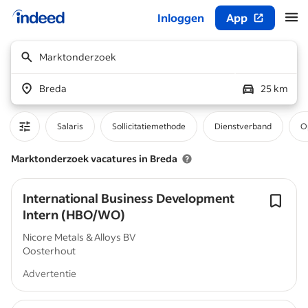
Inloggen
App
Begin van hoofdcontent
Marktonderzoek
Breda
25 km
Salaris
Sollicitatiemethode
Dienstverband
O
Marktonderzoek vacatures in Breda
International Business Development
Intern (HBO/WO)
Nicore Metals & Alloys BV
Oosterhout
Advertentie