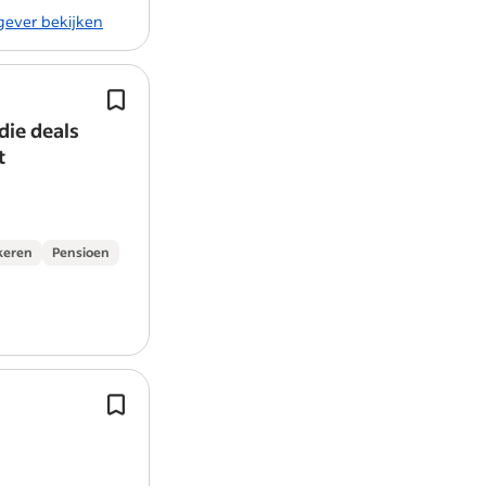
kgever bekijken
Opleidings- en doorgroeimogelijkh
binnen de makelaardij.
ie deals
In het bezit van relevante diploma’s o
t
certificeringen binnen de
makelaardi
wenselijk…
keren
Pensioen
Jij speelt hierin een sleutelrol en krij
ruimte om verbeteringen door te voe
Je bent onderdeel van de teamleide
binnen De Raad Groep en werkt…