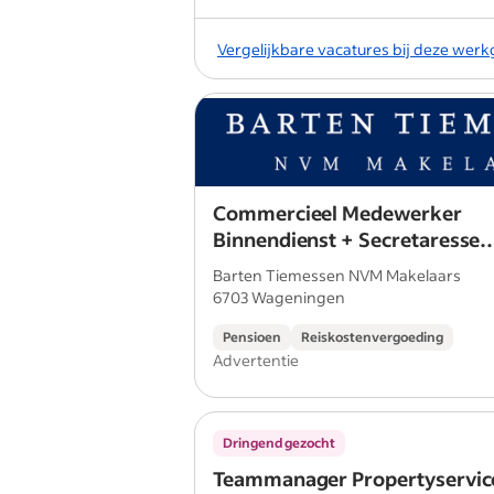
Vergelijkbare vacatures bij deze wer
Commercieel Medewerker
Binnendienst + Secretaresse
Makelaardij | Wageningen 24
Barten Tiemessen NVM Makelaars
6703 Wageningen
Pensioen
Reiskostenvergoeding
Advertentie
Dringend gezocht
Teammanager Propertyservic