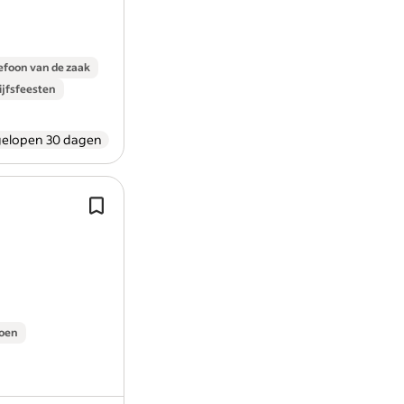
Vastgoedmanagement verder op te 
te ontwikkelen.
efoon van de zaak
ijfsfeesten
gelopen 30 dagen
Wil jij de commerciële kracht van de 
NVM full-service organisatie van Ne
Jij hebt een klantgerichte houding m
service vaardigheden…
ioen