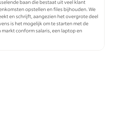
sselende baan die bestaat uit veel klant
enkomsten opstellen en files bijhouden. We
 je een
ekt en schrijft, aangezien het overgrote deel
klanten
vens is het mogelijk om te starten met de
s van
 markt conform salaris, een laptop en
racht
le
&nbsp;
en
e over advertentietransparantie