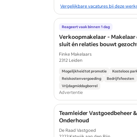
Vergelijkbare vacatures bij deze wer
Reageert vaak binnen 1 dag
Verkoopmakelaar - Makelaar d
sluit én relaties bouwt gezoch
Finke Makelaars
2312 Leiden
Mogelijkheid tot promotie
Kosteloos par
Reiskostenvergoeding
Bedrijfsfeesten
Vrijdagmiddagborrel
Advertentie
Teamleider Vastgoedbeheer &
Onderhoud
De Raad Vastgoed
2223 Katwijk aan den Rijn