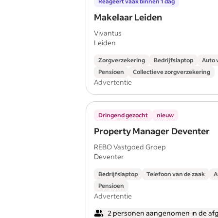
Reageert vaak binnen 1 dag
Makelaar Leiden
Vivantus
Leiden
Zorgverzekering
Bedrijfslaptop
Auto 
Pensioen
Collectieve zorgverzekering
Advertentie
Dringend gezocht
nieuw
Property Manager Deventer
REBO Vastgoed Groep
Deventer
Bedrijfslaptop
Telefoon van de zaak
A
Pensioen
Advertentie
2 personen aangenomen in de af