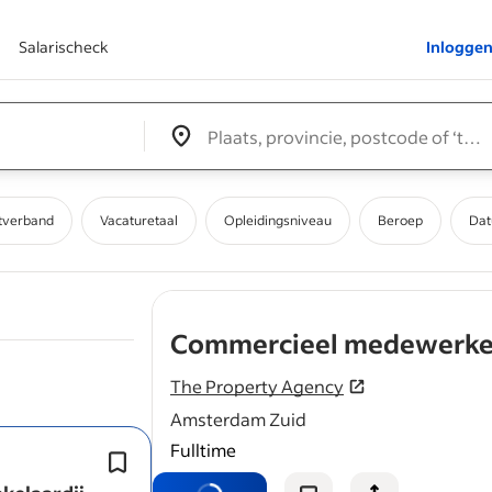
Salarischeck
Inlogge
Edit location input box label
&nbsp;
tverband
Vacaturetaal
Opleidingsniveau
Beroep
Dat
Commercieel medewerker
The Property Agency
Amsterdam Zuid
Fulltime
We zoeken iemand die vloeiend Enge
en schrijft, aangezien het overgrote 