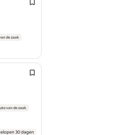
In deze uitdagende functie ben je
verantwoordelijk voor het ontzorge
klanten en het begeleiden van
vastgoedtransacties in een dynamis
van de zaak
Beoordelen van facturen en accorder
Het in goede banen leiden van calami
zoals brand, lekkages of overlast..
uto van de zaak
gelopen 30 dagen