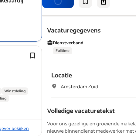
elaardij
onze klanten bestaat uit expats.
Vacaturegegevens
Dienstverband
Fulltime
Als parttime Register-Makelaar speel
essentiële rol in het begeleiden van 
door het verkoop- en aankoopproce
Locatie
onroerend goed.
Amsterdam Zuid
Winstdeling
ding
Volledige vacaturetekst
Voor ons gezellige en groeiende make
kgever bekijken
nieuwe binnendienst medewerker met d