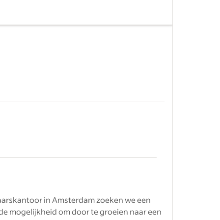
 je een
klanten
&nbsp;
s van
&nbsp;
laarskantoor in Amsterdam zoeken we een
e mogelijkheid om door te groeien naar een