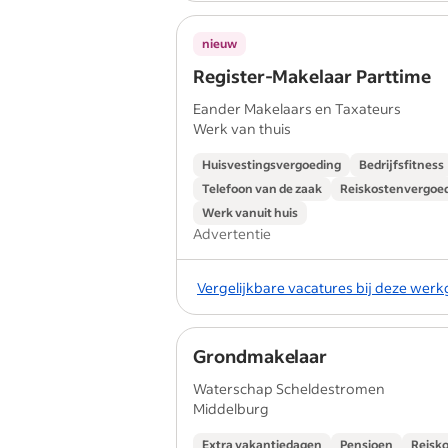
nieuw
Register-Makelaar Parttime
Eander Makelaars en Taxateurs
Werk van thuis
Huisvestingsvergoeding
Bedrijfsfitness
Telefoon van de zaak
Reiskostenvergoe
Werk vanuit huis
Advertentie
Vergelijkbare vacatures bij deze wer
Grondmakelaar
Waterschap Scheldestromen
Middelburg
Extra vakantiedagen
Pensioen
Reisk