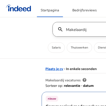
Startpagina
Bedrijfsreviews
Begin van hoofdcontent
Keyword : all jobs
Salaris
Thuiswerken
Diens
Plaats je cv
- In enkele seconden
&nbsp;
Makelaardij vacatures
Sorteer op:
relevantie
-
datum
nieuw