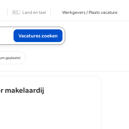
n
🇳🇱
Land en taal
Werkgevers / Plaats vacature
Vacatures zoeken
um geplaatst
- job post
 makelaardij
ls spreekt
deel van