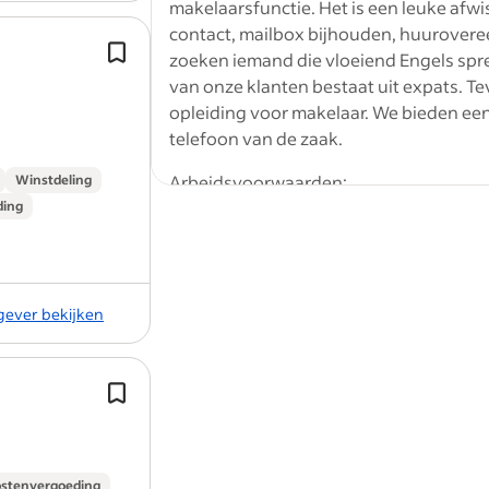
makelaarsfunctie. Het is een leuke afwi
contact, mailbox bijhouden, huurovere
Als parttime Register-Makelaar speel
zoeken iemand die vloeiend Engels spre
essentiële rol in het begeleiden van 
van onze klanten bestaat uit expats. Te
door het verkoop- en aankoopproce
opleiding voor makelaar. We bieden een
onroerend goed.
telefoon van de zaak.
Arbeidsvoorwaarden:
Winstdeling
ding
Telefoon van de zaak
Taal:
Engels (Vereist)
kgever bekijken
Werklocatie: Fysiek
Na het verkrijgen van een grondopd
verzamel je samen met je collega’s al
benodigde informatie en bepaal je e
Vacature rapporteren
strategie.
Informati
ostenvergoeding