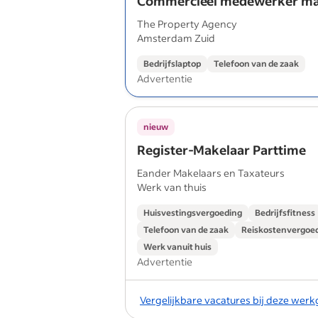
Commercieel medewerker mak
The Property Agency
Amsterdam Zuid
Bedrijfslaptop
Telefoon van de zaak
Advertentie
nieuw
Register-Makelaar Parttime
Eander Makelaars en Taxateurs
Werk van thuis
Huisvestingsvergoeding
Bedrijfsfitness
Telefoon van de zaak
Reiskostenvergoe
Werk vanuit huis
Advertentie
Vergelijkbare vacatures bij deze wer