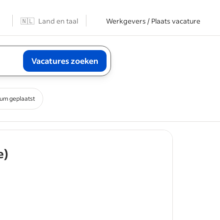
n
🇳🇱
Land en taal
Werkgevers / Plaats vacature
Vacatures zoeken
um geplaatst
- job post
e)
vers over