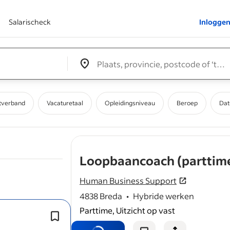
Salarischeck
Inlogge
Edit location input box label
&nbsp;
tverband
Vacaturetaal
Opleidingsniveau
Beroep
Dat
Loopbaancoach (parttim
Human Business Support
4838 Breda
•
Hybride werken
Parttime, Uitzicht op vast
Je geeft adequaat advies aan werkge
loopbaanbegeleiding.