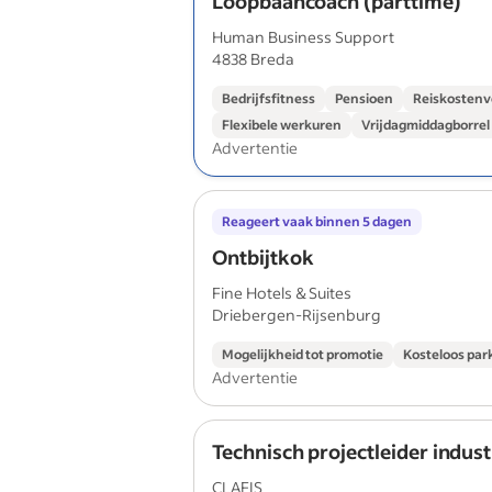
Loopbaancoach (parttime)
Human Business Support
4838 Breda
Bedrijfsfitness
Pensioen
Reiskostenv
Flexibele werkuren
Vrijdagmiddagborrel
Advertentie
Reageert vaak binnen 5 dagen
Ontbijtkok
Fine Hotels & Suites
Driebergen-Rijsenburg
Mogelijkheid tot promotie
Kosteloos par
Advertentie
Technisch projectleider indust
CLAFIS