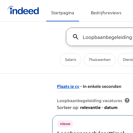
Startpagina
Bedrijfsreviews
Begin van hoofdcontent
Keyword : all jobs
Salaris
Thuiswerken
Diens
Plaats je cv
- In enkele seconden
&nbsp;
Loopbaanbegeleiding vacatures
Sorteer op:
relevantie
-
datum
nieuw