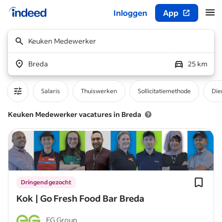
Inloggen
App
Begin van hoofdcontent
Keuken Medewerker
Breda
25 km
Salaris
Thuiswerken
Sollicitatiemethode
Die
Keuken Medewerker vacatures in Breda
Dringend gezocht
Kok | Go Fresh Food Bar Breda
EG Group