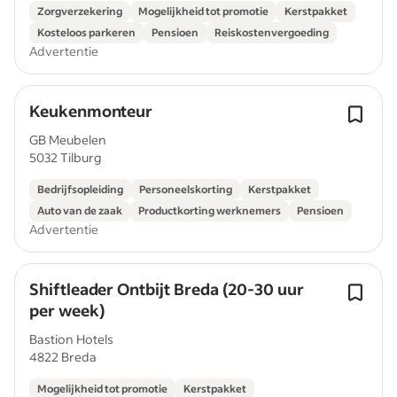
Zorgverzekering
Mogelijkheid tot promotie
Kerstpakket
Kosteloos parkeren
Pensioen
Reiskostenvergoeding
Advertentie
Keukenmonteur
GB Meubelen
5032 Tilburg
Bedrijfsopleiding
Personeelskorting
Kerstpakket
Auto van de zaak
Productkorting werknemers
Pensioen
Advertentie
Shiftleader Ontbijt Breda (20-30 uur
per week)
Bastion Hotels
4822 Breda
Mogelijkheid tot promotie
Kerstpakket