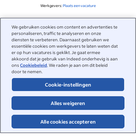
Werkgevers:
Plaats een vacature
Gerelateerd aan deze zoekopdracht
We gebruiken cookies om content en advertenties te
&nbsp;
personaliseren, traffic te analyseren en onze
Inloggen
diensten te verbeteren. Daarnaast gebruiken we
essentiële cookies om werkgevers te laten weten dat
&nbsp;
er op hun vacatures is geklikt. Je gaat ermee
Werkzoekenden
akkoord dat je gebruik van Indeed onderhevig is aan
ons
Cookiebeleid
. We raden je aan om dit beleid
&nbsp;
Help
Werkgevers
door te nemen.
Bedrijfsreviews
&nbsp;
Cookie-instellingen
Plaats een vacature
Over Indeed
Carrièregids
Helpcenter
&nbsp;
Alles weigeren
Over Indeed
©2026 Indeed
Werken bij Indeed
Indeed Events
Toegankelijkheid bij Indeed
Privacycenter en Ad Choices
Cookies
Alle cookies accepteren
DSA-rapportage
Pagina Online veiligheid
Voorwaarden
Vacatures zoeken