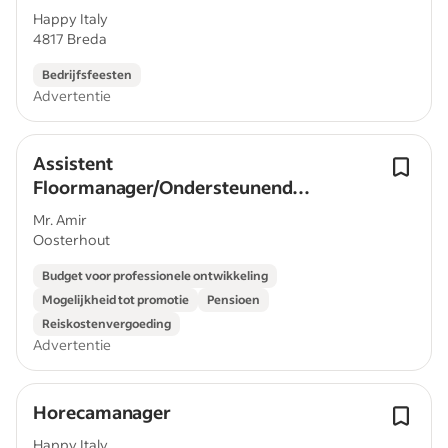
Happy Italy
4817 Breda
Bedrijfsfeesten
Advertentie
Assistent
Floormanager/Ondersteunend
Floormanager
Mr. Amir
Oosterhout
Budget voor professionele ontwikkeling
Mogelijkheid tot promotie
Pensioen
Reiskostenvergoeding
Advertentie
Horecamanager
Happy Italy