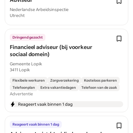
Nederlandse Arbeidsinspectie
Utrecht
Dringend gezocht
Financieel adviseur (bij voorkeur
sociaal domein)
Gemeente Lopik
3411 Lopik
Flexibele werkuren
Zorgverzekering
Kosteloos parkeren
Telefoonplan
Extra vakantiedagen
Telefoon van de zaak
Advertentie
Reageert vaak binnen 1 dag
Reageert vaak binnen 1 dag