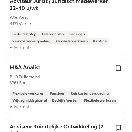
Adviseur Jurist / Juridisch medewerker
32-40 u/wk
WingWays
4131 Vianen
Bedrijfslaptop
Telefoonplan
Pensioen
Reiskostenvergoeding
Flexibele werkuren
Kantine
Advertentie
M&A Analist
BHB Dullemond
3761 Soest
Flexibele werkuren
Pensioen
Reiskostenvergoeding
Vrijdagmiddagborrel
Bedrijfsfeesten
Flexibele werkuren
Advertentie
Adviseur Ruimtelijke Ontwikkeling (2