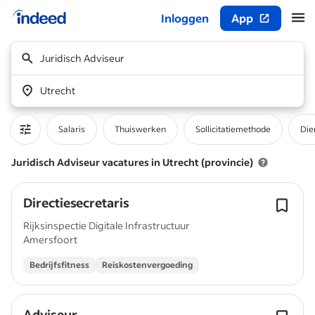
Inloggen
App
Begin van hoofdcontent
Juridisch Adviseur
Utrecht
Salaris
Thuiswerken
Sollicitatiemethode
Die
Juridisch Adviseur vacatures in Utrecht (provincie)
Directiesecretaris
Rijksinspectie Digitale Infrastructuur
Amersfoort
Bedrijfsfitness
Reiskostenvergoeding
Adviseur