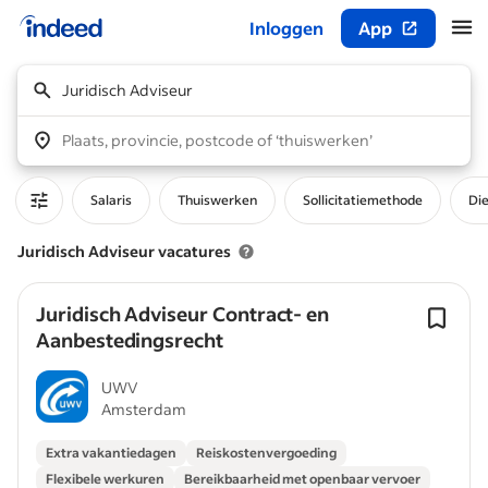
Inloggen
App
Begin van hoofdcontent
Juridisch Adviseur
Plaats, provincie, postcode of ‘thuiswerken’
Salaris
Thuiswerken
Sollicitatiemethode
Di
Juridisch Adviseur vacatures
Juridisch Adviseur Contract- en
Aanbestedingsrecht
UWV
Amsterdam
Extra vakantiedagen
Reiskostenvergoeding
Flexibele werkuren
Bereikbaarheid met openbaar vervoer