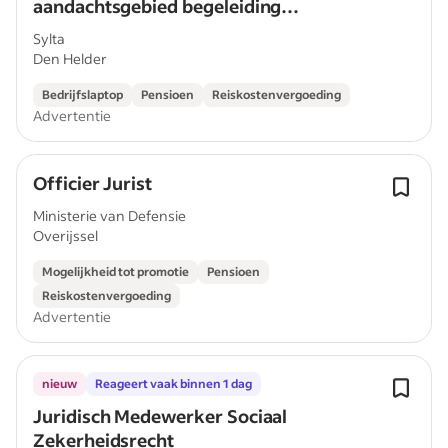
aandachtsgebied begeleiding
inburgeraars & gezinshereniging
Sylta
Den Helder
Bedrijfslaptop
Pensioen
Reiskostenvergoeding
Advertentie
Officier Jurist
Ministerie van Defensie
Overijssel
Mogelijkheid tot promotie
Pensioen
Reiskostenvergoeding
Advertentie
nieuw
Reageert vaak binnen 1 dag
Juridisch Medewerker Sociaal
Zekerheidsrecht