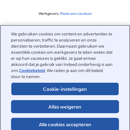
Werkgevers:
Plaats een vacature
Gerelateerd aan deze zoekopdracht
We gebruiken cookies om content en advertenties te
&nbsp;
personaliseren, traffic te analyseren en onze
Inloggen
diensten te verbeteren. Daarnaast gebruiken we
essentiële cookies om werkgevers te laten weten dat
&nbsp;
er op hun vacatures is geklikt. Je gaat ermee
Werkzoekenden
akkoord dat je gebruik van Indeed onderhevig is aan
ons
Cookiebeleid
. We raden je aan om dit beleid
&nbsp;
Help
Werkgevers
door te nemen.
Bedrijfsreviews
&nbsp;
Cookie-instellingen
Plaats een vacature
Over Indeed
Carrièregids
Helpcenter
&nbsp;
Alles weigeren
Over Indeed
©2026 Indeed
Werken bij Indeed
Indeed Events
Toegankelijkheid bij Indeed
Privacycenter en Ad Choices
Cookies
Alle cookies accepteren
DSA-rapportage
Pagina Online veiligheid
Voorwaarden
Vacatures zoeken