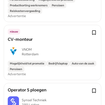
Productkorting werknemers
Pensioen
Reiskostenvergoeding
Advertentie
nieuw
CV-monteur
VNOM
Rotterdam
Mogelijkheid tot promotie
Bedrijfslaptop
Auto van de zaak
Pensioen
Advertentie
Operator 5 ploegen
Synsel Techniek
2311 Leiden