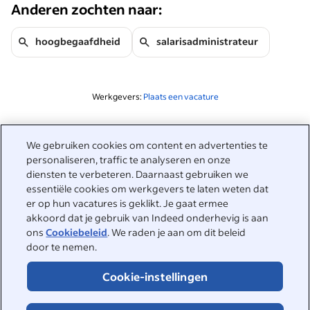
Anderen zochten naar:
hoogbegaafdheid
salarisadministrateur
Werkgevers:
Plaats een vacature
Gerelateerd aan deze zoekopdracht
We gebruiken cookies om content en advertenties te
&nbsp;
personaliseren, traffic te analyseren en onze
Inloggen
diensten te verbeteren. Daarnaast gebruiken we
essentiële cookies om werkgevers te laten weten dat
&nbsp;
er op hun vacatures is geklikt. Je gaat ermee
Werkzoekenden
akkoord dat je gebruik van Indeed onderhevig is aan
ons
Cookiebeleid
. We raden je aan om dit beleid
&nbsp;
Help
Werkgevers
door te nemen.
Bedrijfsreviews
&nbsp;
Cookie-instellingen
Plaats een vacature
Over Indeed
Carrièregids