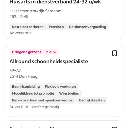
Huisarts in dienstverband 24-32 u/wk
Huisartsenpraktijk Samsom
2624 Delft
Kosteloos parkeren
Pensioen
Reiskostenvergoeding
Advertentie
Dringend gezocht
nieuw
Allround schoonheidsspecialiste
SPAAZ
2514 Den Haag
Bedrijfsopleiding
Flexibele werkuren
Mogelijkheid tot promotie
Winstdeling
Bereikbaarheid met openbaar vervoer
Bedrijfsfeesten
Advertentie
Werft regelmatig