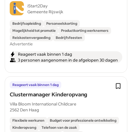
iStart2Day
Gemeente Rijswijk
Bedrijfsopleiding
Personeelskorting
Mogelijkheid tot promotie
Productkorting werknemers
Reiskostenvergoeding
Bedrijfsfeesten
Advertentie
Reageert vaak binnen 1 dag
3 personen aangenomen in de afgelopen 30 dagen
Reageert vaak binnen 1 dag
Clustermanager Kinderopvang
Villa Bloom International Childcare
2562 Den Haag
Flexibele werkuren
Budget voor professionele ontwikkeling
Kinderopvang
Telefoon van de zaak