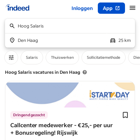
Inloggen
App
Begin van hoofdcontent
Hoog Salaris
Den Haag
25 km
Salaris
Thuiswerken
Sollicitatiemethode
Die
Hoog Salaris vacatures in Den Haag
Dringend gezocht
Callcenter medewerker - €25,- per uur
+ Bonusregeling! Rijswijk